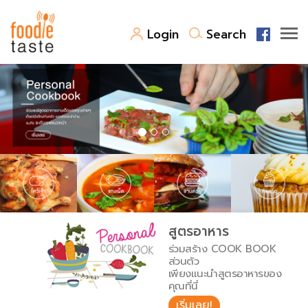
Login
Search
สูตรอาหาร
สูตรอาหารล่าสุด
พาไปชิม
Top Foodie
สารพันก้นครัว
เคล็ดลับน่ารู้
FoodPedia
เปรียบเทียบหน่วยการตวง
สูตรอาหาร
สร้าง Cookbook
ร่วมสร้าง COOK BOOK
เปรียบเทียบอุณหภูมิ
ส่วนตัว
เพียงแนะนำสูตรอาหารของ
เปรียบเทียบน้ำหนักวัตถุดิบ
คุณที่นี่
เริ่มเลย!