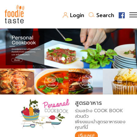
Login
Search
สูตรอาหาร
สูตรอาหารล่าสุด
พาไปชิม
Top Foodie
สารพันก้นครัว
เคล็ดลับน่ารู้
FoodPedia
เปรียบเทียบหน่วยการตวง
สูตรอาหาร
สร้าง Cookbook
ร่วมสร้าง COOK BOOK
เปรียบเทียบอุณหภูมิ
ส่วนตัว
เพียงแนะนำสูตรอาหารของ
เปรียบเทียบน้ำหนักวัตถุดิบ
คุณที่นี่
เริ่มเลย!