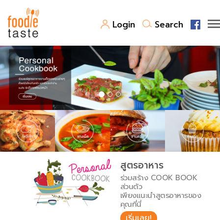
Login
Search
สูตรอาหาร
สูตรอาหารล่าสุด
พาไปชิม
Top Foodie
สารพันก้นครัว
เคล็ดลับน่ารู้
FoodPedia
เปรียบเทียบหน่วยการตวง
สูตรอาหาร
สร้าง Cookbook
ร่วมสร้าง COOK BOOK
เปรียบเทียบอุณหภูมิ
ส่วนตัว
เพียงแนะนำสูตรอาหารของ
เปรียบเทียบน้ำหนักวัตถุดิบ
คุณที่นี่
เริ่มเลย!