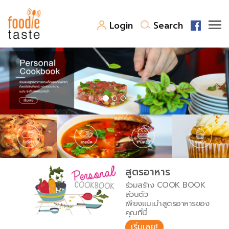
Login
Search
สูตรอาหาร
สูตรอาหารล่าสุด
พาไปชิม
Top Foodie
สารพันก้นครัว
เคล็ดลับน่ารู้
FoodPedia
เปรียบเทียบหน่วยการตวง
สูตรอาหาร
สร้าง Cookbook
ร่วมสร้าง COOK BOOK
เปรียบเทียบอุณหภูมิ
ส่วนตัว
เพียงแนะนำสูตรอาหารของ
เปรียบเทียบน้ำหนักวัตถุดิบ
คุณที่นี่
เริ่มเลย!