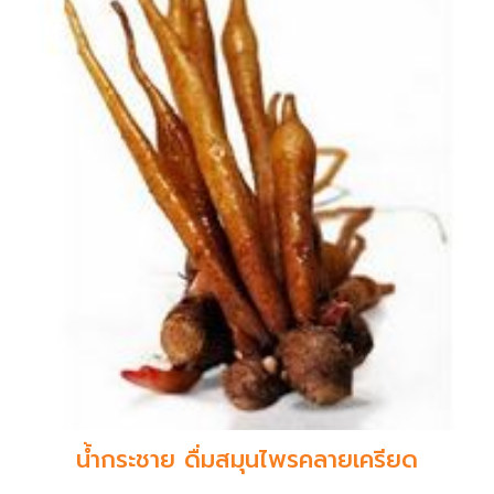
น้ำกระชาย ดื่มสมุนไพรคลายเครียด