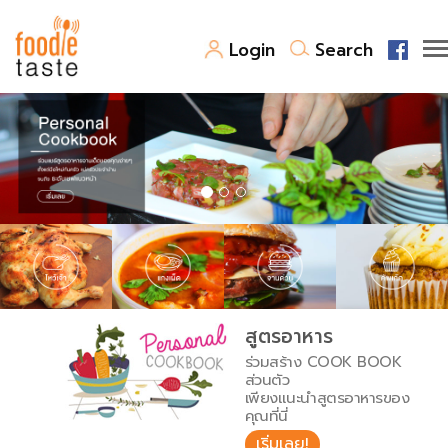
Login
Search
สูตรอาหาร
สูตรอาหารล่าสุด
พาไปชิม
Top Foodie
สารพันก้นครัว
เคล็ดลับน่ารู้
FoodPedia
เปรียบเทียบหน่วยการตวง
สูตรอาหาร
สร้าง Cookbook
ร่วมสร้าง COOK BOOK
เปรียบเทียบอุณหภูมิ
ส่วนตัว
เพียงแนะนำสูตรอาหารของ
เปรียบเทียบน้ำหนักวัตถุดิบ
คุณที่นี่
เริ่มเลย!