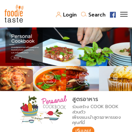
Login
Search
สูตรอาหาร
สูตรอาหารล่าสุด
พาไปชิม
Top Foodie
สารพันก้นครัว
เคล็ดลับน่ารู้
FoodPedia
เปรียบเทียบหน่วยการตวง
สูตรอาหาร
สร้าง Cookbook
ร่วมสร้าง COOK BOOK
เปรียบเทียบอุณหภูมิ
ส่วนตัว
เพียงแนะนำสูตรอาหารของ
เปรียบเทียบน้ำหนักวัตถุดิบ
คุณที่นี่
เริ่มเลย!