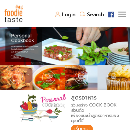
Login
Search
สูตรอาหาร
สูตรอาหารล่าสุด
พาไปชิม
Top Foodie
สารพันก้นครัว
เคล็ดลับน่ารู้
FoodPedia
เปรียบเทียบหน่วยการตวง
สูตรอาหาร
สร้าง Cookbook
ร่วมสร้าง COOK BOOK
เปรียบเทียบอุณหภูมิ
ส่วนตัว
เพียงแนะนำสูตรอาหารของ
เปรียบเทียบน้ำหนักวัตถุดิบ
คุณที่นี่
เริ่มเลย!