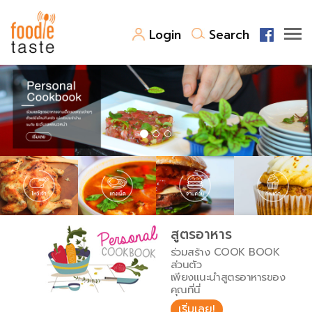
Login
Search
สูตรอาหาร
สูตรอาหารล่าสุด
พาไปชิม
Top Foodie
สารพันก้นครัว
เคล็ดลับน่ารู้
FoodPedia
เปรียบเทียบหน่วยการตวง
สูตรอาหาร
สร้าง Cookbook
ร่วมสร้าง COOK BOOK
เปรียบเทียบอุณหภูมิ
ส่วนตัว
เพียงแนะนำสูตรอาหารของ
เปรียบเทียบน้ำหนักวัตถุดิบ
คุณที่นี่
เริ่มเลย!