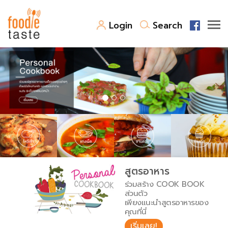
Login
Search
สูตรอาหาร
สูตรอาหารล่าสุด
พาไปชิม
Top Foodie
สารพันก้นครัว
เคล็ดลับน่ารู้
FoodPedia
เปรียบเทียบหน่วยการตวง
สูตรอาหาร
สร้าง Cookbook
ร่วมสร้าง COOK BOOK
เปรียบเทียบอุณหภูมิ
ส่วนตัว
เพียงแนะนำสูตรอาหารของ
เปรียบเทียบน้ำหนักวัตถุดิบ
คุณที่นี่
เริ่มเลย!