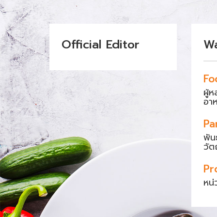
Official Editor
W
Fo
ผู้
อา
Pa
พัน
วัต
Pr
หน่