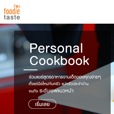
สูตรอาหาร
สูตรอาหารล่าสุด
พาไปชิม
Top Foodie
สารพันก้นครัว
เคล็ดลับน่ารู้
FoodPedia
เปรียบเทียบหน่วยการตวง
สร้าง Cookbook
เปรียบเทียบอุณหภูมิ
เปรียบเทียบน้ำหนักวัตถุดิบ