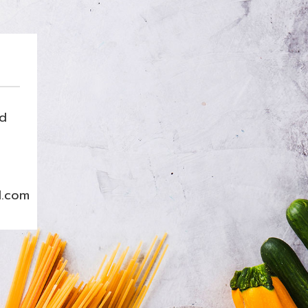
nd
l.com