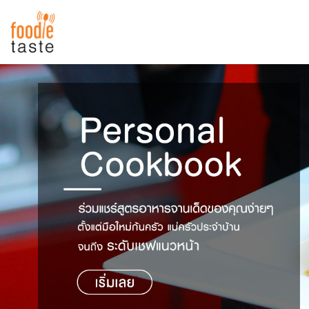
สูตรอาหาร
สูตรอาหารล่าสุด
พาไปชิม
Top Foodie
สารพันก้นครัว
เคล็ดลับน่ารู้
FoodPedia
เปรียบเทียบหน่วยการตวง
สร้าง Cookbook
เปรียบเทียบอุณหภูมิ
เปรียบเทียบน้ำหนักวัตถุดิบ