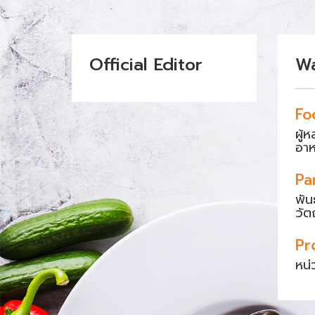
Official Editor
W
Fo
ผู้
อา
Pa
พัน
วัต
Pr
หน่