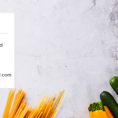
nd
l.com