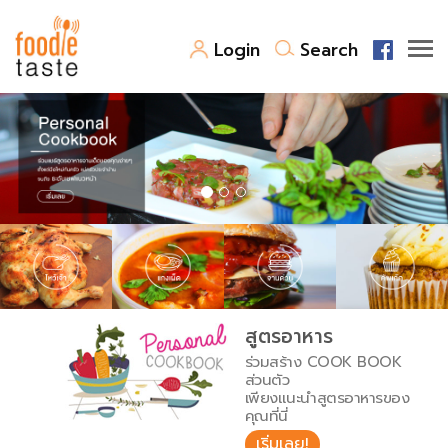
Login
Search
สูตรอาหาร
สูตรอาหารล่าสุด
พาไปชิม
Top Foodie
สารพันก้นครัว
เคล็ดลับน่ารู้
FoodPedia
เปรียบเทียบหน่วยการตวง
สูตรอาหาร
สร้าง Cookbook
ร่วมสร้าง COOK BOOK
เปรียบเทียบอุณหภูมิ
ส่วนตัว
เพียงแนะนำสูตรอาหารของ
เปรียบเทียบน้ำหนักวัตถุดิบ
คุณที่นี่
เริ่มเลย!