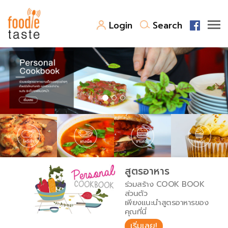
Login
Search
สูตรอาหาร
สูตรอาหารล่าสุด
พาไปชิม
Top Foodie
สารพันก้นครัว
เคล็ดลับน่ารู้
FoodPedia
เปรียบเทียบหน่วยการตวง
สูตรอาหาร
สร้าง Cookbook
ร่วมสร้าง COOK BOOK
เปรียบเทียบอุณหภูมิ
ส่วนตัว
เพียงแนะนำสูตรอาหารของ
เปรียบเทียบน้ำหนักวัตถุดิบ
คุณที่นี่
เริ่มเลย!