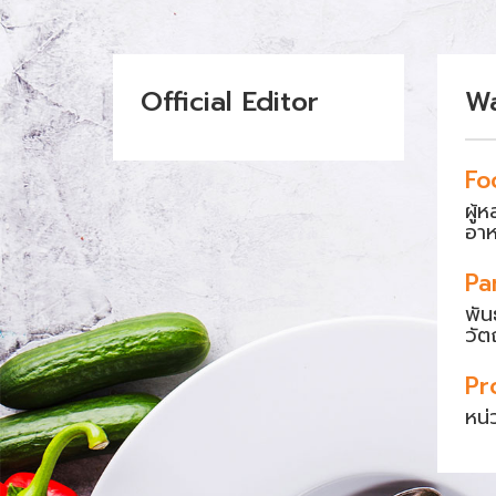
Official Editor
W
Fo
ผู้
อา
Pa
พัน
วัต
Pr
หน่