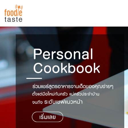
สูตรอาหาร
สูตรอาหารล่าสุด
พาไปชิม
Top Foodie
สารพันก้นครัว
เคล็ดลับน่ารู้
FoodPedia
เปรียบเทียบหน่วยการตวง
สร้าง Cookbook
เปรียบเทียบอุณหภูมิ
เปรียบเทียบน้ำหนักวัตถุดิบ