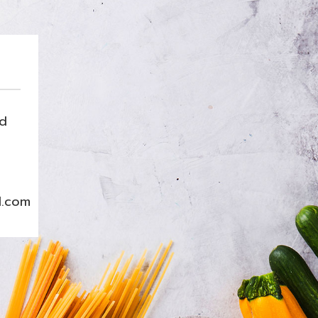
nd
l.com