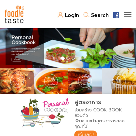
Login
Search
สูตรอาหาร
สูตรอาหารล่าสุด
พาไปชิม
Top Foodie
สารพันก้นครัว
เคล็ดลับน่ารู้
FoodPedia
เปรียบเทียบหน่วยการตวง
สูตรอาหาร
สร้าง Cookbook
ร่วมสร้าง COOK BOOK
เปรียบเทียบอุณหภูมิ
ส่วนตัว
เพียงแนะนำสูตรอาหารของ
เปรียบเทียบน้ำหนักวัตถุดิบ
คุณที่นี่
เริ่มเลย!