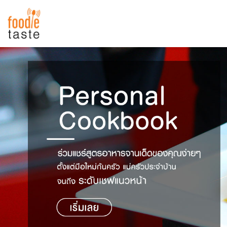
สูตรอาหาร
สูตรอาหารล่าสุด
พาไปชิม
Top Foodie
สารพันก้นครัว
เคล็ดลับน่ารู้
FoodPedia
เปรียบเทียบหน่วยการตวง
สร้าง Cookbook
เปรียบเทียบอุณหภูมิ
เปรียบเทียบน้ำหนักวัตถุดิบ