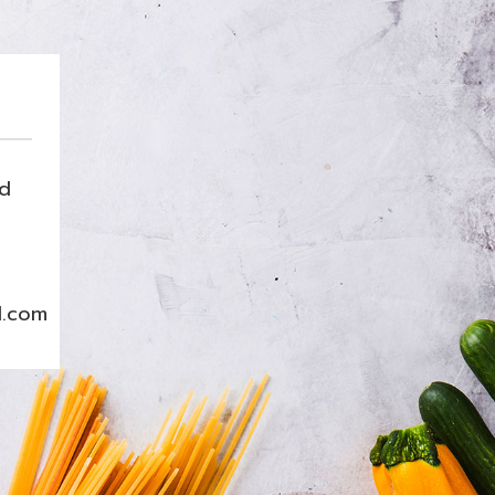
nd
l.com