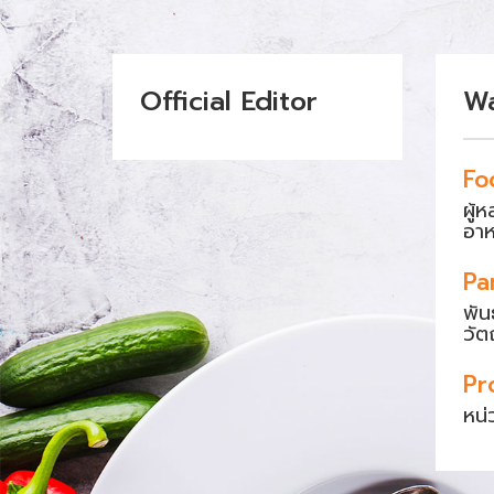
Official Editor
W
Fo
ผู้
อา
Pa
พัน
วัต
Pr
หน่