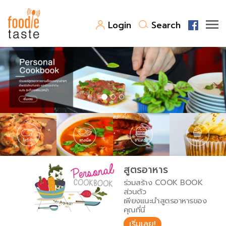
Login
Search
สูตรอาหาร
สูตรอาหารล่าสุด
พาไปชิม
Top Foodie
สารพันก้นครัว
เคล็ดลับน่ารู้
FoodPedia
เปรียบเทียบหน่วยการตวง
สูตรอาหาร
สร้าง Cookbook
ร่วมสร้าง COOK BOOK
เปรียบเทียบอุณหภูมิ
ส่วนตัว
เพียงแนะนำสูตรอาหารของ
เปรียบเทียบน้ำหนักวัตถุดิบ
คุณที่นี่
เริ่มเลย!