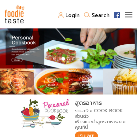
Login
Search
สูตรอาหาร
สูตรอาหารล่าสุด
พาไปชิม
Top Foodie
สารพันก้นครัว
เคล็ดลับน่ารู้
FoodPedia
เปรียบเทียบหน่วยการตวง
สูตรอาหาร
สร้าง Cookbook
ร่วมสร้าง COOK BOOK
เปรียบเทียบอุณหภูมิ
ส่วนตัว
เพียงแนะนำสูตรอาหารของ
เปรียบเทียบน้ำหนักวัตถุดิบ
คุณที่นี่
เริ่มเลย!