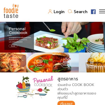
Login
Search
สูตรอาหาร
สูตรอาหารล่าสุด
พาไปชิม
Top Foodie
สารพันก้นครัว
เคล็ดลับน่ารู้
FoodPedia
เปรียบเทียบหน่วยการตวง
สูตรอาหาร
สร้าง Cookbook
ร่วมสร้าง COOK BOOK
เปรียบเทียบอุณหภูมิ
ส่วนตัว
เพียงแนะนำสูตรอาหารของ
เปรียบเทียบน้ำหนักวัตถุดิบ
คุณที่นี่
เริ่มเลย!