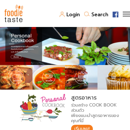
Login
Search
สูตรอาหาร
สูตรอาหารล่าสุด
พาไปชิม
Top Foodie
สารพันก้นครัว
เคล็ดลับน่ารู้
FoodPedia
เปรียบเทียบหน่วยการตวง
สูตรอาหาร
สร้าง Cookbook
ร่วมสร้าง COOK BOOK
เปรียบเทียบอุณหภูมิ
ส่วนตัว
เพียงแนะนำสูตรอาหารของ
เปรียบเทียบน้ำหนักวัตถุดิบ
คุณที่นี่
เริ่มเลย!