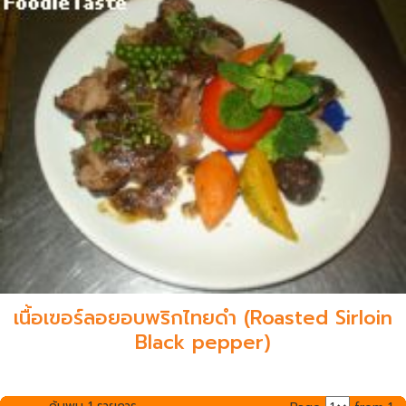
เนื้อเฃอร์ลอยอบพริกไทยดำ (Roasted Sirloin
Black pepper)