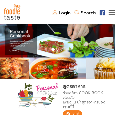
Login
Search
สูตรอาหาร
สูตรอาหารล่าสุด
พาไปชิม
Top Foodie
สารพันก้นครัว
เคล็ดลับน่ารู้
FoodPedia
เปรียบเทียบหน่วยการตวง
สูตรอาหาร
สร้าง Cookbook
ร่วมสร้าง COOK BOOK
เปรียบเทียบอุณหภูมิ
ส่วนตัว
เพียงแนะนำสูตรอาหารของ
เปรียบเทียบน้ำหนักวัตถุดิบ
คุณที่นี่
เริ่มเลย!