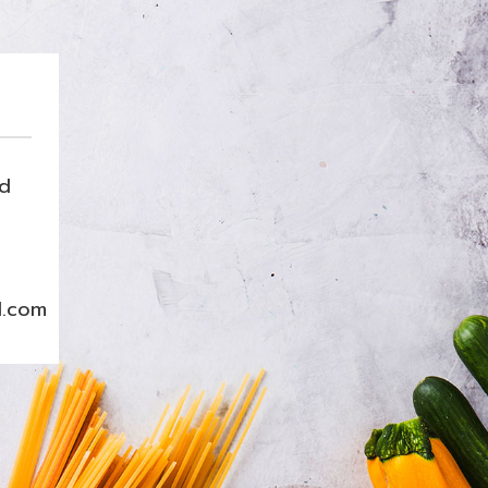
nd
l.com