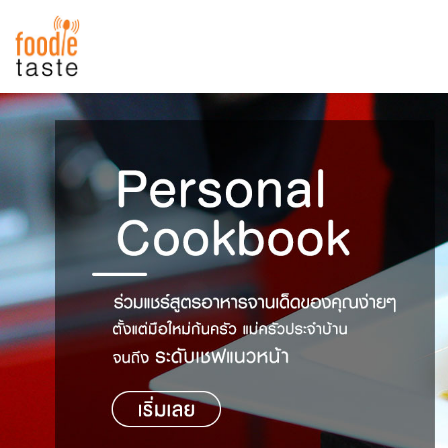
สูตรอาหาร
สูตรอาหารล่าสุด
พาไปชิม
Top Foodie
สารพันก้นครัว
เคล็ดลับน่ารู้
FoodPedia
เปรียบเทียบหน่วยการตวง
สร้าง Cookbook
เปรียบเทียบอุณหภูมิ
เปรียบเทียบน้ำหนักวัตถุดิบ