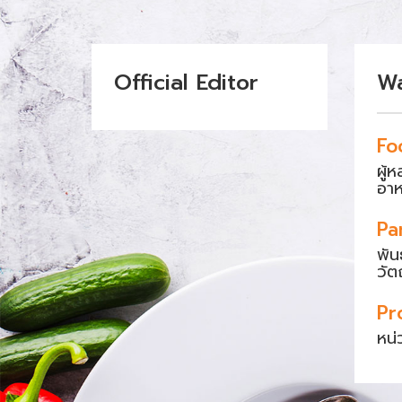
Official Editor
W
Fo
ผู้
อา
Pa
พัน
วัต
Pr
หน่