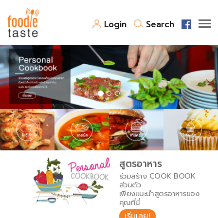
Login
Search
สูตรอาหาร
สูตรอาหารล่าสุด
พาไปชิม
Top Foodie
สารพันก้นครัว
เคล็ดลับน่ารู้
FoodPedia
เปรียบเทียบหน่วยการตวง
สูตรอาหาร
สร้าง Cookbook
ร่วมสร้าง COOK BOOK
เปรียบเทียบอุณหภูมิ
ส่วนตัว
เพียงแนะนำสูตรอาหารของ
เปรียบเทียบน้ำหนักวัตถุดิบ
คุณที่นี่
เริ่มเลย!