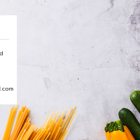
nd
l.com