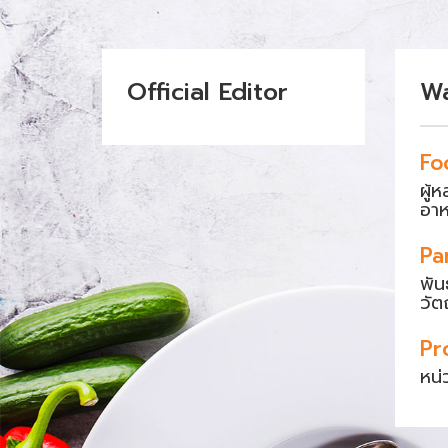
Official Editor
W
Fo
ผู้
อา
Pa
พัน
วัต
Pr
หน่