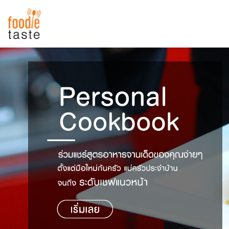
สูตรอาหาร
สูตรอาหารล่าสุด
พาไปชิม
Top Foodie
สารพันก้นครัว
เคล็ดลับน่ารู้
FoodPedia
เปรียบเทียบหน่วยการตวง
สร้าง Cookbook
เปรียบเทียบอุณหภูมิ
เปรียบเทียบน้ำหนักวัตถุดิบ