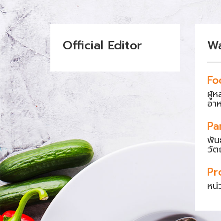
Official Editor
W
Fo
ผู้
อา
Pa
พัน
วัต
Pr
หน่