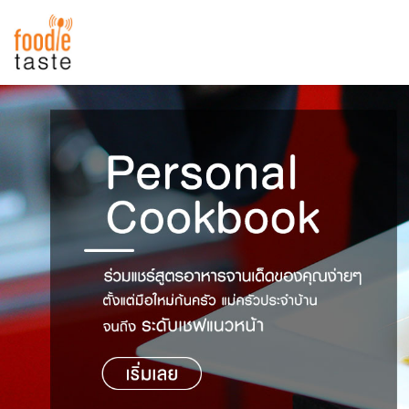
สูตรอาหาร
สูตรอาหารล่าสุด
พาไปชิม
Top Foodie
สารพันก้นครัว
เคล็ดลับน่ารู้
FoodPedia
เปรียบเทียบหน่วยการตวง
สร้าง Cookbook
เปรียบเทียบอุณหภูมิ
เปรียบเทียบน้ำหนักวัตถุดิบ