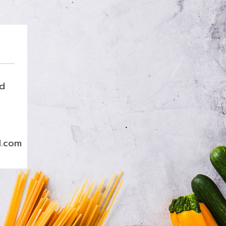
nd
l.com