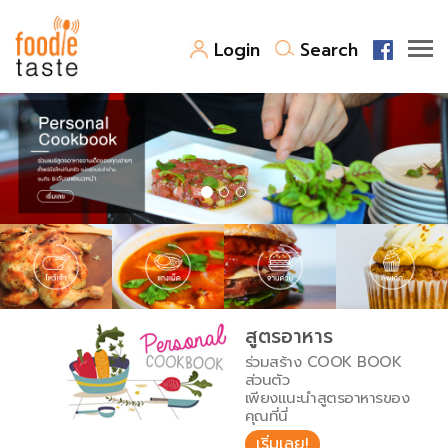
Login
Search
สูตรอาหาร
สูตรอาหารล่าสุด
พาไปชิม
Top Foodie
สารพันก้นครัว
เคล็ดลับน่ารู้
FoodPedia
เปรียบเทียบหน่วยการตวง
สูตรอาหาร
สร้าง Cookbook
ร่วมสร้าง COOK BOOK
เปรียบเทียบอุณหภูมิ
ส่วนตัว
เพียงแนะนำสูตรอาหารของ
เปรียบเทียบน้ำหนักวัตถุดิบ
คุณที่นี่
เริ่มเลย!