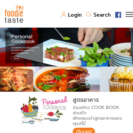
Login
Search
สูตรอาหาร
สูตรอาหารล่าสุด
พาไปชิม
Top Foodie
สารพันก้นครัว
เคล็ดลับน่ารู้
FoodPedia
เปรียบเทียบหน่วยการตวง
สูตรอาหาร
สร้าง Cookbook
ร่วมสร้าง COOK BOOK
เปรียบเทียบอุณหภูมิ
ส่วนตัว
เพียงแนะนำสูตรอาหารของ
เปรียบเทียบน้ำหนักวัตถุดิบ
คุณที่นี่
เริ่มเลย!