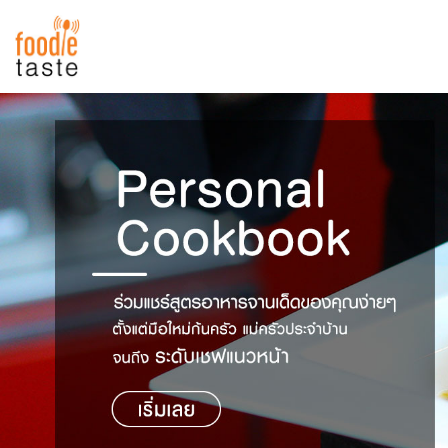
สูตรอาหาร
สูตรอาหารล่าสุด
พาไปชิม
Top Foodie
สารพันก้นครัว
เคล็ดลับน่ารู้
FoodPedia
เปรียบเทียบหน่วยการตวง
สร้าง Cookbook
เปรียบเทียบอุณหภูมิ
เปรียบเทียบน้ำหนักวัตถุดิบ