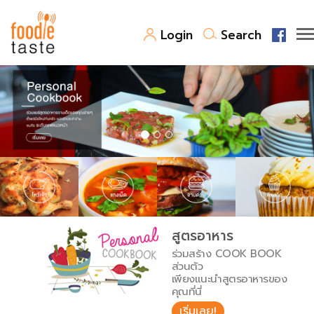
Login
Search
สูตรอาหาร
สูตรอาหารล่าสุด
พาไปชิม
Top Foodie
สารพันก้นครัว
เคล็ดลับน่ารู้
FoodPedia
เปรียบเทียบหน่วยการตวง
สูตรอาหาร
สร้าง Cookbook
ร่วมสร้าง COOK BOOK
เปรียบเทียบอุณหภูมิ
ส่วนตัว
เพียงแนะนำสูตรอาหารของ
เปรียบเทียบน้ำหนักวัตถุดิบ
คุณที่นี่
เริ่มเลย!