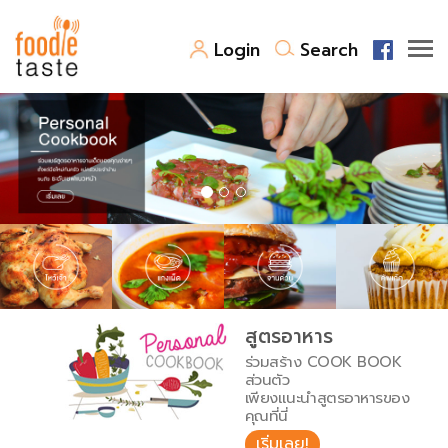
Login
Search
สูตรอาหาร
สูตรอาหารล่าสุด
พาไปชิม
Top Foodie
สารพันก้นครัว
เคล็ดลับน่ารู้
FoodPedia
เปรียบเทียบหน่วยการตวง
สูตรอาหาร
สร้าง Cookbook
ร่วมสร้าง COOK BOOK
เปรียบเทียบอุณหภูมิ
ส่วนตัว
เพียงแนะนำสูตรอาหารของ
เปรียบเทียบน้ำหนักวัตถุดิบ
คุณที่นี่
เริ่มเลย!