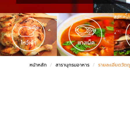
ชั่งตวงเนย
หน้าหลัก
สารานุกรมอาหาร
รายละเอียดวัตถุ