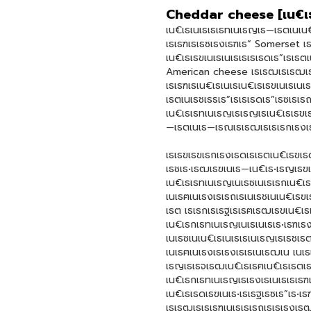
Cheddar cheese [เน€เธ
เน€เธเนเธเธเธทเนเธญเธ—เธตเน
เธเธฑเธเธซเธงเธฑเธ” Somerset เ
เน€เธเธขเนเธเนเธเธเธเธดเธ”เ
American cheese เธเธฒเธเธฒเ
เธเธฑเธเน€เธเนเธเน€เธเธขเนเธ
เธตเนเธชเธธเธ”เธเธเธดเธ”เธซเธเธถเ
เน€เธเธทเนเธญเธเธญเธเน€เธเธขเธเน
—เธตเนเธ—เธณเธเธฒเธเธเธกเธง
เธเธฃเธฃเธกเธงเธดเธเธตเน€เธฃเธดเ
เธชเธ•เธฒเธฃเนเธ—เน€เธ•เธญเธฃเน 
เน€เธเธทเนเธญเนเธซเนเธเธกเน€เ
เนเธฅเนเธงเธเธถเธเนเธชเนเน€เธ
เธต เธเธกเธเธฐเธเธฅเธฒเธขเน€เธเ
เน€เธกเธทเนเธญเนเธเนเธเธ•เธฑเธ
เนเธซเนเน€เธเนเธเธเนเธญเธเธช
เนเธฅเนเธงเธเธงเธเธเนเธฒเน เ
เธญเธเธจเธฒเน€เธเธฅเน€เธเธตเ
เน€เธกเธทเนเธญเธเธงเธเนเธเธเ
เน€เธเธดเธฃเนเธ•เธเธฐเธซเธ”เธ•เธ
เธเธฒเธเธเธฑเนเธเธเธถเธเธเธงเ