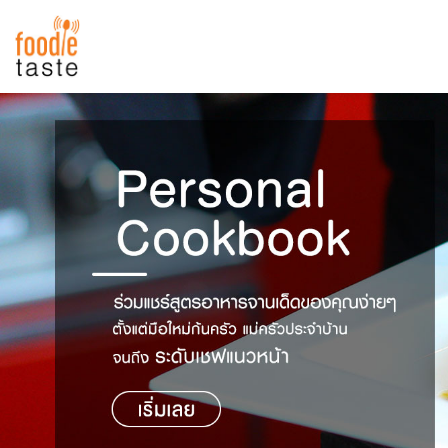
สูตรอาหาร
สูตรอาหารล่าสุด
พาไปชิม
Top Foodie
สารพันก้นครัว
เคล็ดลับน่ารู้
FoodPedia
เปรียบเทียบหน่วยการตวง
สร้าง Cookbook
เปรียบเทียบอุณหภูมิ
เปรียบเทียบน้ำหนักวัตถุดิบ