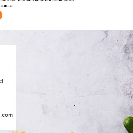
ธฒเธเน
nd
l.com