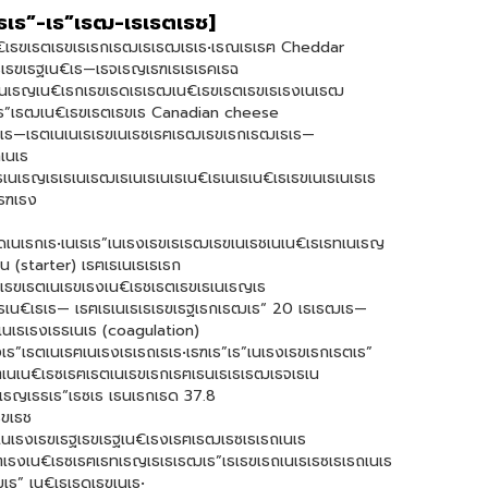
เธ”-เธ”เธฒ-เธเธตเธช]
เน€เธฃเธตเธขเธเธกเธฒเธเธฒเธเธ•เธณเธเธฅ Cheddar
ธเธฃเธฐเน€เธ—เธจเธญเธฑเธเธเธคเธฉ
ธเธตเนเธญเน€เธกเธฃเธดเธเธฒเน€เธฃเธตเธขเธเธงเนเธฒ
ธ”เธฒเน€เธฃเธตเธขเธ Canadian cheese
เนเธเธ—เธตเนเนเธเธฃเนเธซเธฅเธฒเธขเธกเธฒเธเธ—
นเธ
เธญเธเธเนเธฒเธเนเธเนเธเน€เธเนเธเน€เธเธขเนเธเนเธเธ
เธฑเธง
นเธกเธ•เนเธเธ”เนเธงเธขเธเธฒเธฃเนเธชเนเน€เธเธทเนเธญ
(starter) เธฅเธเนเธเธเธก
ธเธฃเธตเนเธขเธงเน€เธชเธตเธขเธเนเธญเธ
ฃเธเน€เธเธ— เธฅเธเนเธเธเธฃเธฐเธกเธฒเธ“ 20 เธเธฒเธ—
นเธเธงเธธเนเธ (coagulation)
งเธ”เธตเนเธฅเนเธงเธเธถเธเธ•เธฑเธ”เธ”เนเธงเธขเธกเธตเธ”
เธตเนเน€เธซเธฅเธตเนเธขเธกเธฅเธนเธเธเธฒเธจเธเน
นเธเธญเธธเธ“เธซเธ เธนเธกเธด 37.8
ธขเธช
ธฑเนเธงเธฃเธฐเธขเธฐเน€เธงเธฅเธฒเธซเธเธถเนเธ
ฑเธงเน€เธซเธฅเธทเธญเธเธเธฒเธ”เธเธฃเธถเนเธเธซเธเธถเนเธ
ธฒเธ” เน€เธเธดเธฃเนเธ•