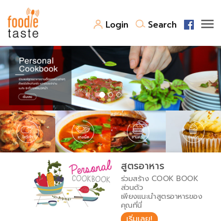
Login
Search
สูตรอาหาร
สูตรอาหารล่าสุด
พาไปชิม
Top Foodie
สารพันก้นครัว
เคล็ดลับน่ารู้
FoodPedia
เปรียบเทียบหน่วยการตวง
สูตรอาหาร
สร้าง Cookbook
ร่วมสร้าง COOK BOOK
เปรียบเทียบอุณหภูมิ
ส่วนตัว
เพียงแนะนำสูตรอาหารของ
เปรียบเทียบน้ำหนักวัตถุดิบ
คุณที่นี่
เริ่มเลย!