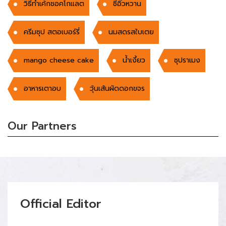
วิธีทำเค้กชอคโกแลต
ซีอิ๊วหวาน
ครีมซุป สตอเบอร์รี่
นมสดรสใบเตย
mango cheese cake
น้ำเงี้ยว
ซุปราเมง
อาหารเตาอบ
วุ้นเส้นผัดดอกขจร
Our Partners
Official Editor