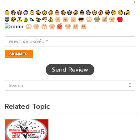
พิมพ์
ตัว
อักษร
ที่
เห็น
Send Review
(success)
Related Topic