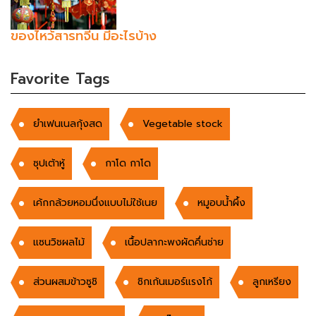
ของไหว้สารทจีน มีอะไรบ้าง
Favorite Tags
ยำเฟนเนลกุ้งสด
Vegetable stock
ซุปเต้าหู้
กาโด กาโด
เค้กกล้วยหอมนึ่งแบบไม่ใช้เนย
หมูอบน้ำผึ้ง
แซนวิชผลไม้
เนื้อปลากะพงผัดคึ่นช่าย
ส่วนผสมข้าวซูชิ
ชิกเก้นเมอร์แรงโก้
ลูกเหรียง