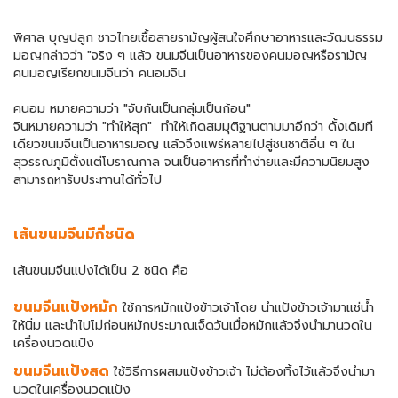
พิศาล บุญปลูก ชาวไทยเชื้อสายรามัญผู้สนใจศึกษาอาหารและวัฒนธรรม
มอญกล่าวว่า "จริง ๆ แล้ว ขนมจีนเป็นอาหารของคนมอญหรือรามัญ
คนมอญเรียกขนมจีนว่า คนอมจิน
คนอม หมายความว่า "จับกันเป็นกลุ่มเป็นก้อน"
จินหมายความว่า "ทำให้สุก" ทำให้เกิดสมมุติฐานตามมาอีกว่า ดั้งเดิมที
เดียวขนมจีนเป็นอาหารมอญ แล้วจึงแพร่หลายไปสู่ชนชาติอื่น ๆ ใน
สุวรรณภูมิตั้งแต่โบราณกาล จนเป็นอาหารที่ทำง่ายและมีความนิยมสูง
สามารถหารับประทานได้ทั่วไป
เส้นขนมจีนมีกี่ชนิด
เส้นขนมจีนแบ่งได้เป็น 2 ชนิด คือ
ขนมจีนแป้งหมัก
ใช้การหมักแป้งข้าวเจ้าโดย นำแป้งข้าวเจ้ามาแช่น้ำ
ให้นิ่ม และนำไปโม่ก่อนหมักประมาณเจ็ดวันเมื่อหมักแล้วจึงนำมานวดใน
เครื่องนวดแป้ง
ขนมจีนแป้งสด
ใช้วิธีการผสมแป้งข้าวเจ้า ไม่ต้องทิ้งไว้แล้วจึงนำมา
นวดในเครื่องนวดแป้ง