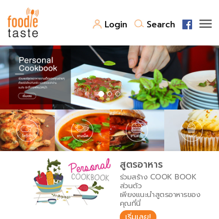
Login
Search
สูตรอาหาร
สูตรอาหารล่าสุด
พาไปชิม
Top Foodie
สารพันก้นครัว
เคล็ดลับน่ารู้
FoodPedia
เปรียบเทียบหน่วยการตวง
สูตรอาหาร
สร้าง Cookbook
ร่วมสร้าง COOK BOOK
เปรียบเทียบอุณหภูมิ
ส่วนตัว
เพียงแนะนำสูตรอาหารของ
เปรียบเทียบน้ำหนักวัตถุดิบ
คุณที่นี่
เริ่มเลย!