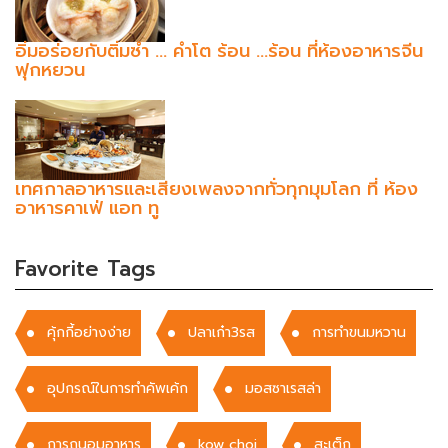
อิ่มอร่อยกับติ่มซำ ... คำโต ร้อน …ร้อน ที่ห้องอาหารจีน
ฟุกหยวน
เทศกาลอาหารและเสียงเพลงจากทั่วทุกมุมโลก ที่ ห้อง
อาหารคาเฟ่ แอท ทู
Favorite Tags
คุ้กกี้อย่างง่าย
ปลาเก๋า3รส
การทำขนมหวาน
อุปกรณ์ในการทำคัพเค้ก
มอสซาเรสล่า
การถนอมอาหาร
kow choi
สะเต็ก