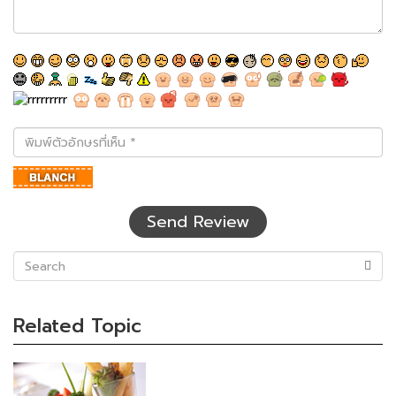
พิมพ์
ตัว
อักษร
ที่
เห็น
Send Review
(success)
Related Topic