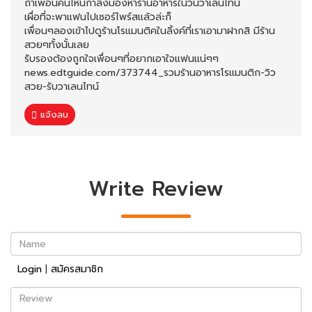
ถ้าเพื่อนคนไหนกำลังมองหาร้านอาหารในวันวาเลนไทน์
เผื่อที่จะพาแฟนไปเซอร์ไพร์สแล้วล่ะก็
เพื่อนๆลองเข้าไปดูร้านโรแมนติคในลิ้งค์ที่เราเอามาฝากสิ มีร้าน
สวยๆทั้งนั้นเลย
รับรองต้องถูกใจเพื่อนๆที่อยากเอาใจแฟนแน่ๆๆ
news.edtguide.com/373744_รวมร้านอาหารโรแมนติก-วิว
สวย-รับวาเลนไทน์
แจ้งลบ
Write Review
Name
Login
|
สมัครสมาชิก
Review