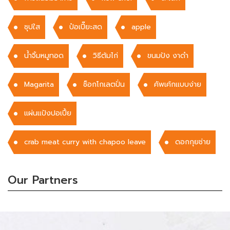
ซุปใส
ป๋อเปี๊ยะสด
apple
น้ำจิ้มหมูทอด
วิธีต้มไก่
ขนมปัง งาดำ
Magarita
ช็อกโกเลตปั่น
คัพเค้กเเบบง่าย
แผ่นแป้งปอเปี้ย
crab meat curry with chapoo leave
ดอกกุยช่าย
Our Partners