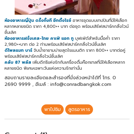
ห้องอาหารญี่ปุ่น ดริ้งกิ้งที อีทติ้งไรซ์
อาหารชุดแบบเทปปันที่มีให้เลือก
หลากหลายชนิด ราคา 4,800++ บาท ต่อชุด พร้อมเสิร์ฟสปาร์คกลิ้งไวน์
ชั้นเลิศ
ห้องอาหารฝรั่งเศส-ไทย คาเฟ่ แอท ทู
บุฟเฟ่ต์สำหรับมื้อค่ำ ราคา
2,980++บาท ต่อ 2 ท่านพร้อมเสิร์ฟสปาร์คกลิ้งไวน์ชั้นเลิศ
ดิโพลแมท บาร์
จิบน้ำชายามบ่ายสุดโรแมนติก ราคา 800++ บาทต่อคู่
พร้อมเสิร์ฟสปาร์คกลิ้งไวน์ชั้นเลิศ
คลับ 87 พลัส
เพิ่มดีกรีแห่งรักกับเครื่องดื่มค๊อกเทลที่มีให้เลือกหลาก
หลายชนิด พิเศษเฉพาะวันแห่งความรักเท่านั้น
สอบถามรายละเอียดและสำรองที่นั่งล่วงหน้าได้ที่ โทร. 0
2690 9999 , อีเมล์ : info@conradbangkok.com
พาไปชิม
สูตรอาหาร