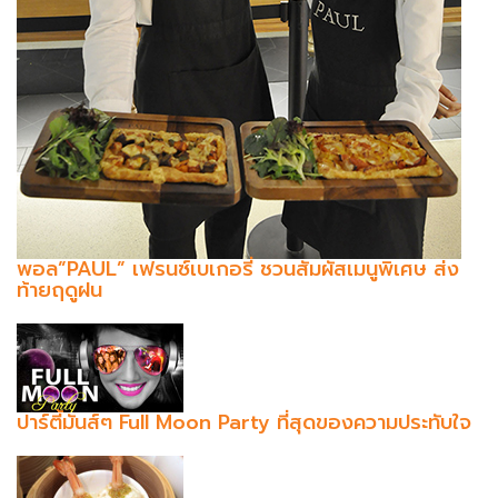
พอล”PAUL” เฟรนซ์เบเกอรี่ ชวนสัมผัสเมนูพิเศษ ส่ง
ท้ายฤดูฝน
ปาร์ตี้มันส์ๆ Full Moon Party ที่สุดของความประทับใจ