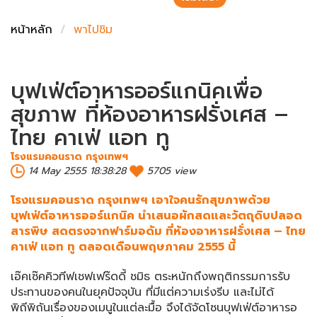
ชั่งตวงเนย
หน้าหลัก
พาไปชิม
บุฟเฟ่ต์อาหารออร์แกนิคเพื่อ
สุขภาพ ที่ห้องอาหารฝรั่งเศส –
ไทย คาเฟ่ แอท ทู
โรงแรมคอนราด กรุงเทพฯ
14 May 2555 18:38:28
5705 view
โรงแรมคอนราด กรุงเทพฯ เอาใจคนรักสุขภาพด้วย
บุฟเฟ่ต์อาหารออร์แกนิค นำเสนอผักสดและวัตถุดิบปลอด
สารพิษ สดตรงจากฟาร์มอดัม ที่ห้องอาหารฝรั่งเศส – ไทย
คาเฟ่ แอท ทู ตลอดเดือนพฤษภาคม 2555 นี้
เอ๊คเซ๊คคิวทีฟเชฟเฟร๊ดดี้ ชมิธ ตระหนักถึงพฤติกรรมการรับ
ประทานของคนในยุคปัจจุบัน ที่มีแต่ความเร่งรีบ และไม่ได้
พิถีพิถันเรื่องของเมนูในแต่ละมื้อ จึงได้จัดโซนบุฟเฟ่ต์อาหารอ