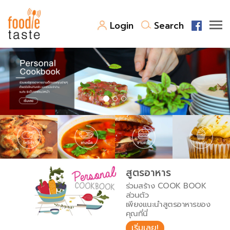
Login
Search
สูตรอาหาร
สูตรอาหารล่าสุด
พาไปชิม
Top Foodie
สารพันก้นครัว
เคล็ดลับน่ารู้
FoodPedia
เปรียบเทียบหน่วยการตวง
สูตรอาหาร
สร้าง Cookbook
ร่วมสร้าง COOK BOOK
เปรียบเทียบอุณหภูมิ
ส่วนตัว
เพียงแนะนำสูตรอาหารของ
เปรียบเทียบน้ำหนักวัตถุดิบ
คุณที่นี่
เริ่มเลย!