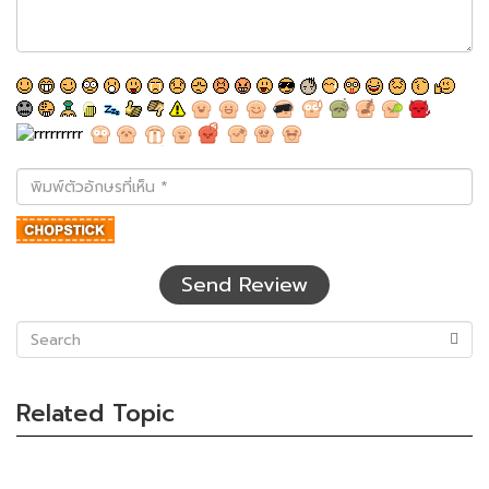
พิมพ์
ตัว
อักษร
ที่
เห็น
Send Review
(success)
Related Topic