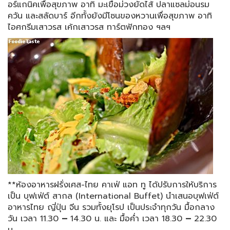
อร์แกนิคเพื่อสุขภาพ อาทิ มะเขือม่วงยัดไส้ ปลาแซลม่อนรม
ควัน และสลัดบาร์ อีกทั้งยังมีโซนของหวานเพื่อสุขภาพ อาทิ
ไอศกรีมเสาวรส เค้กเสาวรส ทาร์ตฟักทอง ฯลฯ
**ห้องอาหารฝรั่งเศส-ไทย คาเฟ่ แอท ทู ได้ปรับการให้บริการ
เป็น บุฟเฟ่ต์ สากล
(International Buffet)
นำเสนอบุฟเฟ่ต์
อาหารไทย ญี่ปุ่น จีน รวมทั้งยุโรป เป็นประจำทุกวัน มื้อกลาง
วัน เวลา 11.30
–
14.30 น. และ มื้อค่ำ เวลา 18.30
–
22.30