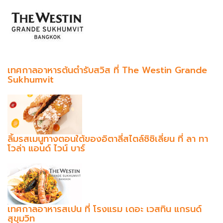
เทศกาลอาหารต้นตำรับสวิส ที่ The Westin Grande
Sukhumvit
ลิ้มรสเมนูทางตอนใต้ของอิตาลี่สไตล์ซิซิเลี่ยน ที่ ลา ทา
โวล่า แอนด์ ไวน์ บาร์
เทศกาลอาหารสเปน ที่ โรงแรม เดอะ เวสทิน แกรนด์
สุขุมวิท