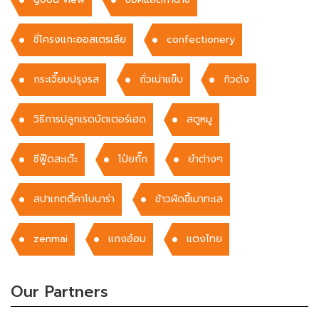
ซี่โครงแกะออสเตรเลีย
confectionery
กระเจี๊ยบปรุงรส
ถั่วเน่าแข็บ
กิวด้ง
วิธีการปลูกเรดบัตเตอร์เฮด
สตูหมู
ซีฟู๊ดสะเต๊ะ
โป๋ยกั๊ก
ยำต่างๆ
สปาเกตตี้คาโบนาร่า
ข้าวผัดขี้เมาทะเล
zenmai
แกงอ๋อม
แตงไทย
Our Partners