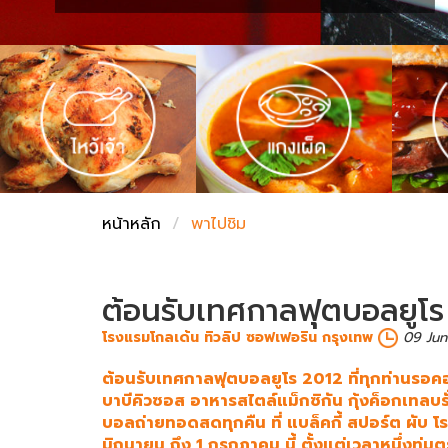
ชั่งตวงเนย
หน้าหลัก
พาไปชิม
ต้อนรับเทศกาลฟุตบอลยูโร 2
โรงแรมโกลเด้น ทิวลิป ซอฟเฟอริน กรุงเทพ
09 Jun
ต้อนรับเทศกาลฟุตบอลยูโร 2012 ที่ทุกท่านรอคอยก
บาบีคิวซอส อาหารสไตล์แม็กซิกัน กุ้งค็อกเทลบรั
บอลถ่ายทอดสดทุกคืน ที่ แบล็คกี้ สปอร์ต ผับ โร
มิถุนายน ถึง 1 กรกฎาคม นี้ ตั้งแต่เวลาหนึ่งทุ่