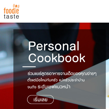
สูตรอาหาร
สูตรอาหารล่าสุด
พาไปชิม
Top Foodie
สารพันก้นครัว
เคล็ดลับน่ารู้
FoodPedia
เปรียบเทียบหน่วยการตวง
สร้าง Cookbook
เปรียบเทียบอุณหภูมิ
เปรียบเทียบน้ำหนักวัตถุดิบ