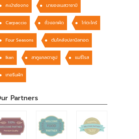
คะน้าฮ่องกง
มายองเนสวาซาบิ
Carpaccio
ถั่วงอกผัด
ไก่ตะไคร้
Four Seasons
ต้มโคล้งปลานิลทอด
Ikan
สาคูแคลตาลูป
แมรี่โรส
เทอรีนผัก
ur Partners