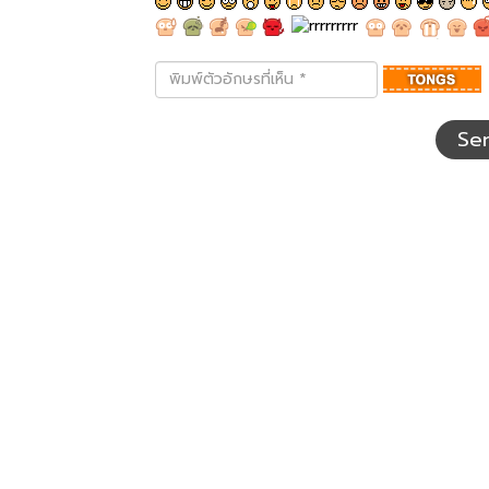
พิมพ์
ตัว
อักษร
ที่
Se
เห็น