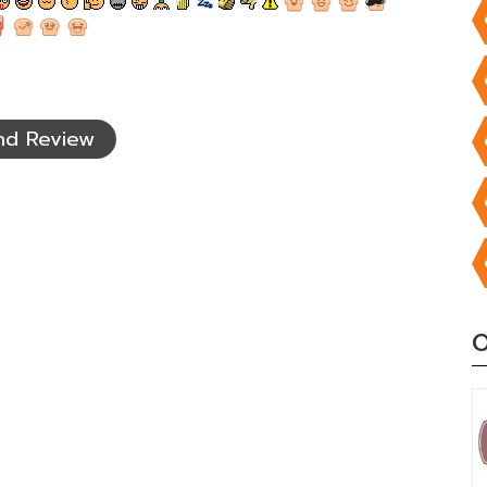
nd Review
O