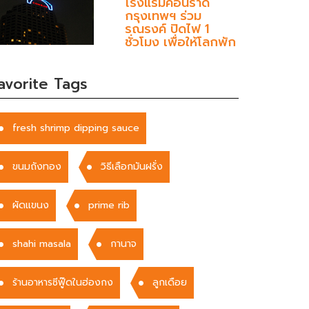
โรงแรมคอนราด
กรุงเทพฯ ร่วม
รณรงค์ ปิดไฟ 1
ชั่วโมง เพื่อให้โลกพัก
avorite Tags
fresh shrimp dipping sauce
ขนมถังทอง
วิธีเลือกมันฝรั่ง
ผัดแขนง
prime rib
shahi masala
กานาจ
ร้านอาหารซีฟู๊ดในฮ่องกง
ลูกเดือย