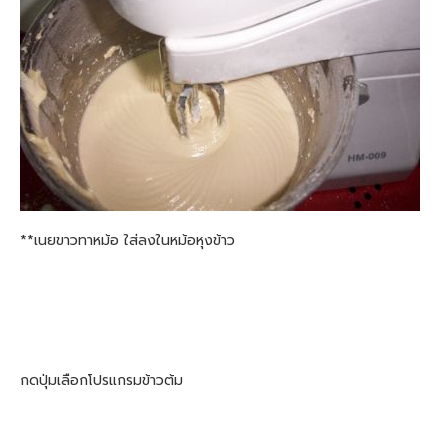
**เนยขาวทาหม้อ ใส่ลงในหม้อหุงข้าว
กดปุ่มเลือกโปรแกรมข้าวต้ม