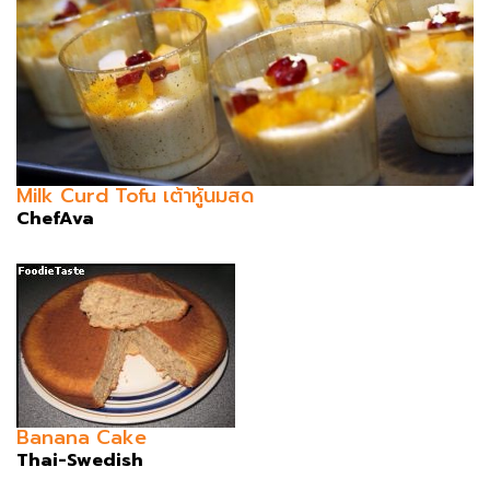
Milk Curd Tofu เต้าหู้นมสด
ChefAva
Banana Cake
Thai-Swedish