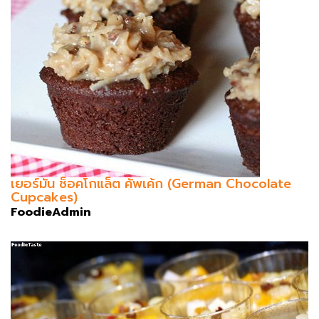
เยอร์มัน ช็อคโกแล็ต คัพเค้ก (German Chocolate
Cupcakes)
FoodieAdmin