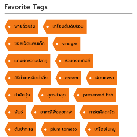
Favorite Tags
พายถั่วฝรั่ง
เครื่องดื่มดับร้อน
ซอสเป็ดแพนเค็ก
vinegar
แกงผักหวานปลาทู
หัวแกงกะทิปลี
วิธีทำแกงจืดตำลึง
cream
ผัดกะเพรา
ยําผักบุ้ง
สูตรล่าสุด
preserved fish
พันซ์
อาหารเืพื่อสุขภาพ
ทาร์ตคัสตาร์ด
ต้มยำทะเล
plum tomato
เครื่องในหมู