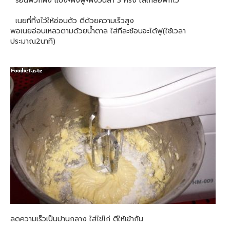
ร่อนพวกผง แป้ง+ผงฟู+ผงวนิลา 3 ครั้ง ใส่เกลือพักไว้
เนยที่ทิ้งไว้ให้อ่อนตัว ตีด้วยความเร็วสูง
พอเนยอ่อนเหลวตามด้วยน้ำตาล ใส่ทีละช้อนจะได้ฟู(ใช้เวลา
ประมาณ2นาที)
ลดความเร็วเป็นปานกลาง ใส่ไข่ไก่ ตีให้เข้ากัน