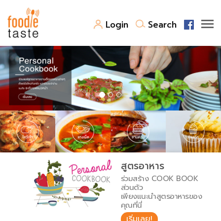
Login
Search
สูตรอาหาร
สูตรอาหารล่าสุด
พาไปชิม
Top Foodie
สารพันก้นครัว
เคล็ดลับน่ารู้
FoodPedia
เปรียบเทียบหน่วยการตวง
สูตรอาหาร
สร้าง Cookbook
ร่วมสร้าง COOK BOOK
เปรียบเทียบอุณหภูมิ
ส่วนตัว
เพียงแนะนำสูตรอาหารของ
เปรียบเทียบน้ำหนักวัตถุดิบ
คุณที่นี่
เริ่มเลย!