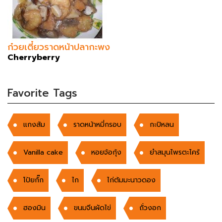
ก๋วยเตี๋ยวราดหน้าปลากะพง
Cherryberry
Favorite Tags
เเกงส้ม
ราดหน้าหมี่กรอบ
กะปิหลน
Vanilla cake
หอยจ้อกุ้ง
ยำสมุนไพรตะไคร้
โป้ยกั๊ก
ไก
ไก่ต้มมะนาวดอง
ฮองมิน
ขนมจีนผัดไข่
ถั่วงอก