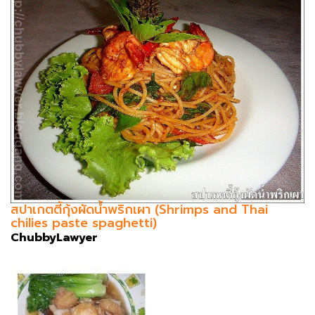
สปาเกตตี้กุ้งผัดน้ำพริกเผา (Shrimps and Thai
chilies paste spaghetti)
ChubbyLawyer