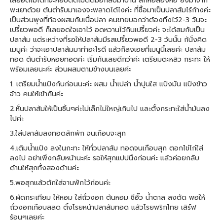
เลยอดไม่ได้ที่จะหยิบติดไม้ติดมือกลับมาบ้าน สักห่อสองห่อ ยิ่งมาจาก
พะเยาด้วย ต้นตำรับมาเองจะพลาดได้ไงค่ะ ที่ซื้อมาเป็นปลาส้มไร้ก้างค่ะ
เป็นส่วนพุงที่ท้องผสมกับเนื้อปลา คนขายบอกว่าต้องทิ้งไว้2-3 วันจะ
เปรี้ยวพอดี ก็เลยอดใจเอาไว้ อดหวานไว้กินเปรี้ยวค่ะ จะได้สมกับเป็น
ปลาส้ม เเต่ระหว่างที่รอให้ปลาส้มมีรสเปรี้ยวพอดี 2-3 วันนั้น ก้นั่งคิด
เมนูค่ะ ว่าจะเอาปลาส้มมาทำอะไรดี แล้วก็ลงเอยที่เมนูนี้เลยค่ะ ปลาส้ม
ทอด ต้นตำรับหอยทอดค่ะ เริ่มกันเลยดีกว่าค่ะ เตรียมตะหลิว กระทะ ให้
พร้อมเลยนะค่ะ ส่วนผสมตามข้างบนเลยค่ะ
1. เตรียมน้ำแป้งกันก่อนนะค่ะ ผสม น้ำเปล่า น้ำปูนใส แป้งมัน แป้งข้าว
จ้าว คนให้เข้ากันค่ะ
2.หั่นปลาส้มให้เป็นชิ้นๆค่ะไม่เล็กไม่ใหญ่เกินไป เเละตั้งกระทะใส่น้ำมันลง
ไปค่ะ
3.ใส่ปลาส้มลงทอดสักพัก จนเกือบจะสุก
4.เติมน้ำแป้ง ลงในกะทะ ให้ทั่วปลาส้ม ทอดจนเกือบสุก ตอกไข่ไก่ใส่
ลงไป อย่าเพิ่งกลับหน้านะค่ะ รอให้สุกแปปนึงก่อนค่ะ แล้วค่อยกลับ
ด้านให้สุกทั้งสองด้านค่ะ
5.พอสุกเเล้วตักใส่จานพักไว้ก่อนค่ะ
6.ผัดกระเทียม ให้หอม ใส่ถั่วงอก ต้นหอม ซีอิ๊ว น้ำตาล ลงตัด พอให้
ถั่วงอกเกือบสลด ตั้งโรยหน้าปลาส้มทอด เเล้วโรยพริกไทย เสิร์ฟ
ร้อนๆเลยค่ะ