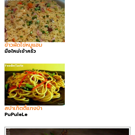
ข้าวผัดไข่หมูแฮม
มือใหม่เข้าครัว
สปาเก็ตตี้แกงป่า
PuPuleLe