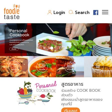
Login
Search
สูตรอาหาร
สูตรอาหารล่าสุด
พาไปชิม
Top Foodie
สารพันก้นครัว
เคล็ดลับน่ารู้
FoodPedia
เปรียบเทียบหน่วยการตวง
สูตรอาหาร
สร้าง Cookbook
ร่วมสร้าง COOK BOOK
เปรียบเทียบอุณหภูมิ
ส่วนตัว
เพียงแนะนำสูตรอาหารของ
เปรียบเทียบน้ำหนักวัตถุดิบ
คุณที่นี่
เริ่มเลย!