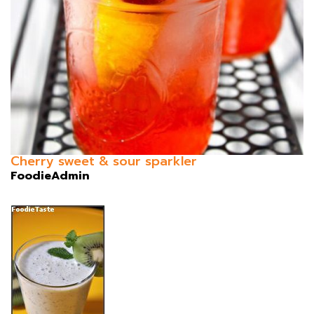
Cherry sweet & sour sparkler
FoodieAdmin