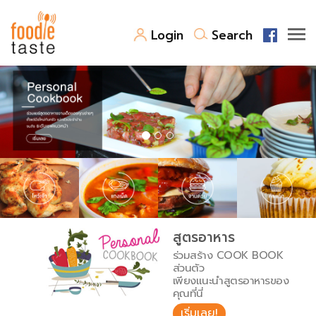
Login
Search
สูตรอาหาร
สูตรอาหารล่าสุด
พาไปชิม
Top Foodie
สารพันก้นครัว
เคล็ดลับน่ารู้
FoodPedia
เปรียบเทียบหน่วยการตวง
สูตรอาหาร
สร้าง Cookbook
ร่วมสร้าง COOK BOOK
เปรียบเทียบอุณหภูมิ
ส่วนตัว
เพียงแนะนำสูตรอาหารของ
เปรียบเทียบน้ำหนักวัตถุดิบ
คุณที่นี่
เริ่มเลย!