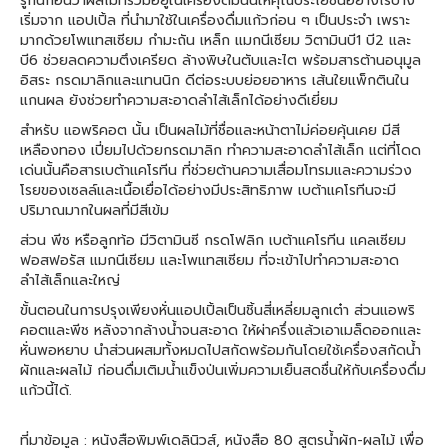
รู้กันก่อนว่าผลไม้ที่รวมอยู่ในเครื่องดื่มนั้นให้คุณประโยชน์อย่างไรบ้าง
เริ่มจาก แอปเปิ้ล ที่นำมาใช้ในเครื่องดื่มแก้วก่อน ๆ เป็นประจำ เพราะ
มากด้วยโพแทสเซียม กำมะถัน เหล็ก แมกนีเซียม วิตามินบี1 บี2 และ
บี6 ช่วยลดความตึงเครียด ล้างพิษในตับและไต พร้อมสารต้านอนุมูล
อิสระ กรดมาลิกและแทนนิก ดีต่อระบบย่อยอาหาร เส้นใยแพ็กตินใน
แกนผล ยังช่วยทำความสะอาดลำไส้เล็กได้อย่างดีเยี่ยม
สำหรับ แอพริคอต นั้น เป็นผลไม้ที่ชื่อและหน้าตาไม่ค่อยคุ้นเคย มีสี
เหลืองทอง เปี่ยมไปด้วยกรดมาลิก ทำความสะอาดลำไส้เล็ก แต่ที่โดด
เด่นนั้นคือสารเบต้าแคโรทีน ที่ช่วยต้านความเสื่อมโทรมและความร่วง
โรยของเซลล์และเนื้อเยื่อได้อย่างมีประสิทธิภาพ เบต้าแคโรทีนจะมี
ปริมาณมากในผลที่มีสีเข้ม
ส่วน พีช หรือลูกท้อ มีวิตามินซี กรดโฟลิก เบต้าแคโรทีน แคลเซียม
ฟอสฟอรัส แมกนีเซียม และโพแทสเซียม ที่จะเข้าไปทำความสะอาด
ลำไส้เล็กและใหญ่
ขั้นตอนในการปรุงเพียงหั่นแอปเปิ้ลเป็นชิ้นสี่เหลี่ยมลูกเต๋า ส่วนแอพริ
คอตและพีช หลังจากล้างน้ำจนสะอาด ให้ผ่าครึ่งแล้วเอาเมล็ดออกและ
หั่นพอหยาบ นำส่วนผสมทั้งหมดไปสกัดพร้อมกันโดยใช้เครื่องสกัดน้ำ
ผักและผลไม้ ก่อนดื่มเติมน้ำแข็งป่นเพิ่มความเย็นสดชื่นให้กับเครื่องดื่ม
แก้วนี้ได้.
ที่มาข้อมูล : หนังสือพิมพ์เดลินิวส์, หนังสือ 80 สูตรน้ำผัก-ผลไม้ เพื่อ