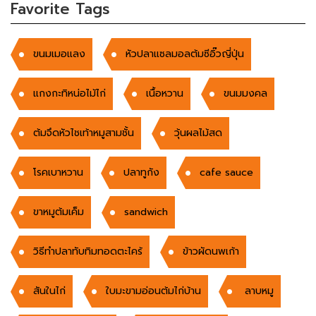
Favorite Tags
ขนมเมอแลง
หัวปลาแซลมอลต้มซีอิ๊วญี่ปุ่น
แกงกะทิหน่อไม้ไก่
เนื้อหวาน
ขนมมงคล
ต้มจึดหัวไชเท้าหมูสามชั้น
วุ้นผลไม้สด
โรคเบาหวาน
ปลาทูกัง
cafe sauce
ขาหมูต้มเค็ม
sandwich
วิธีทำปลาทับทิมทอดตะไคร้
ข้าวผัดนพเก้า
สันในไก่
ใบมะขามอ่อนต้มไก่บ้าน
ลาบหมู