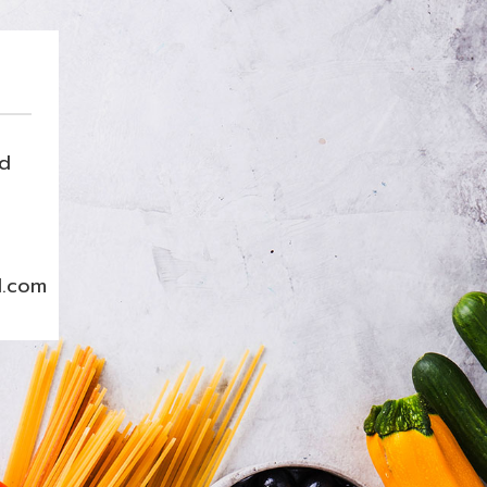
nd
l.com