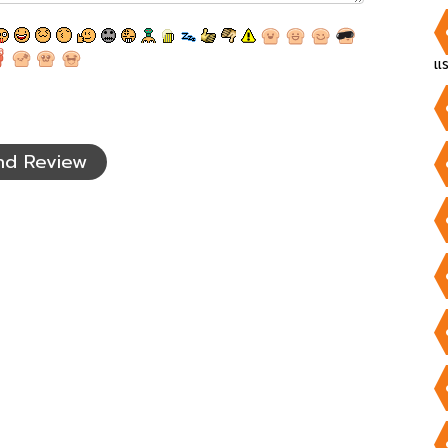
แร
nd Review