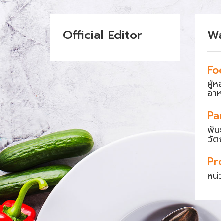
Official Editor
W
Fo
ผู้
อา
Pa
พัน
วัต
Pr
หน่