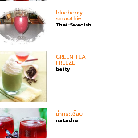
blueberry
smoothie
Thai-Swedish
GREEN TEA
FREEZE
betty
น้ำกระเจี๊ยบ
natacha