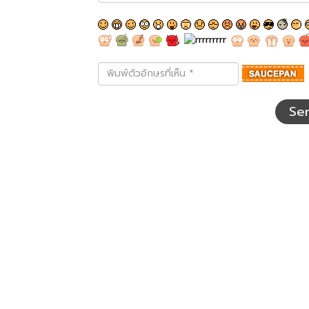
พิมพ์
ตัว
อักษร
ที่
Se
เห็น