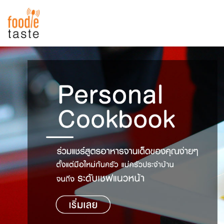
สูตรอาหาร
สูตรอาหารล่าสุด
พาไปชิม
Top Foodie
สารพันก้นครัว
เคล็ดลับน่ารู้
FoodPedia
เปรียบเทียบหน่วยการตวง
สร้าง Cookbook
เปรียบเทียบอุณหภูมิ
เปรียบเทียบน้ำหนักวัตถุดิบ