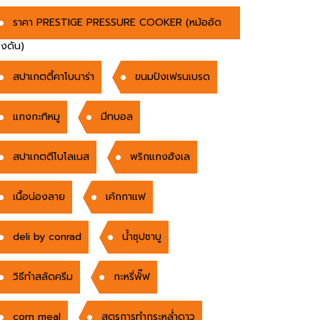
ราคา PRESTIGE PRESSURE COOKER (หม้ออัด
งดัน)
สปาเกตตี้คาโบนาร่า
ขนมปังเฟรนเบรด
แกงกะทิหมู
มีทบอล
สปาเกตตีโบโลเนส
พริกแกงฮังเล
เนื้อน่องลาย
เค้กกาแฟ
deli by conrad
น้ำซุปชาบู
วิธีทำสลัดครีม
กะหรี่พั๊ฟ
corn meal
สูตรการทำกระหล่ำดาว