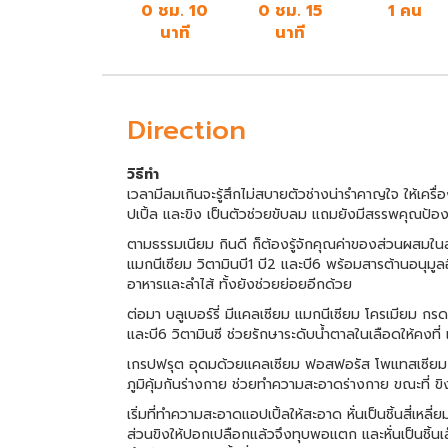
0 ชม. 10
0 ชม. 15
1 คน
นาที
นาที
Direction
วิธีทำ
เวลามีลมเกินจะรู้สึกไม่สบายตัวช่างน่ารำคาญใจ ให้เครื่อ
ปเปิ้ล และขิง เป็นตัวช่วยขับลม แถมยังมีสรรพคุณป้อง
ตามธรรมเนียม กินดี ก็ต้องรู้จักคุณค่าของส่วนผสมในสู
แมกนีเซียม วิตามินบี1 บี2 และบี6 พร้อมสารต้านอนุม
อาหารและลำไส้ ทั้งยังช่วยย่อยอีกด้วย
ต่อมา บลูเบอร์รี่ มีแคลเซียม แมกนีเซียม โครเมียม 
และบี6 วิตามินซี ช่วยรักษาระดับน้ำตาลในเลือดให้คงที่
เกรปฟรุต อุดมด้วยแคลเซียม ฟอสฟอรัส โพแทสเซียม ว
ภูมิคุ้มกันร่างกาย ช่วยทำความสะอาดร่างกาย ขณะที่ ขิง
เริ่มที่ทำความสะอาดแอปเปิ้ลให้สะอาด หั่นเป็นชิ้นสี่เห
ส่วนขิงให้ปอกเปลือกแล้วจึงทุบพอแตก และหั่นเป็นชิ้นเ