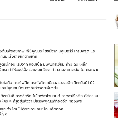
งดื่มเพื่อสุขภาพ ที่ใช้คุณประโยชน์จาก บลูเบอร์รี่ เกรปฟรุต แอ
กันมะเร็งร้ายอีกต่างหาก
ตรนี้ก่อน เริ่มจาก แอปเปิ้ล มีโพแทสเซียม กำมะถัน เหล็ก
ูลอิสระ ทำให้แอปเปิ้ลช่วยลดเครียด ทำความสะอาดตับ ไต กระเพาะ
กรดไบโอทิน กรดโฟลิก กรดไฟโตเคมิคอลเอลลาจิก วิตามินบี1 บี2
 และมีคุณสมบัติป้องกันริ้วรอยเหี่ยวย่น
ิตามินซี กรดซิตริก ไบโอฟลาโวนอยด์ กรดซาลิไซติก ดีต่อระบบ
 ใคร ๆ ก็รู้อยู่แล้วว่า มีสรรพคุณแก้ท้องอืด ท้องเฟ้อ
ลี่ยมลูกเต๋า โดยไม่ต้องเอาแกนหรือเมล็ดออก
ล็ก ๆ