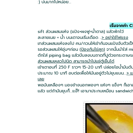
:) บ่นมากไปหน่อย...
เริ่มจากทำ
sift ส่วนผสมแห้ง (แป้ง+ผงฟู+น้ำตาล) แล้วพักไว้
ละลายเนย + น้ำ บนเตาจนเริ่มเดือด ..
> อย่าใช้ไฟแรง
เทส่วนผสมแห้งลงไป คน/กวนใ
ห้เข้ากันจนแป้งจับตัวเ
รอส่วนผสมให้อุ่นๆก่อน (
ป้องกันไข่สุก
) จากนั้นนำใส่ 
ตักใส่ piping bag แล้วบีบลงบนถาดที่ปูด้วยกระดาษรอ
ส่วนผสมเหลวไปนิด สามารถนำไปแช่ตู้เย็นได้
เข้าเตาอบที่ 250 F ราวๆ 15-20 นาที ปล่อยไอน้ำมันด
ประมาณ 10 นาที อบต่อเพื่อให้มันอยู่ตัวไม่ยุบแบน...
> แ
เลย
พอมันเหลืองๆ มองข้างนอกพองๆ แห้งๆ แข็งๆ ก็เอาออกเตา
แล้ว แต่ถ้ามันยุบก็...แง๊!! เอามาประกบเหมือน sandwi