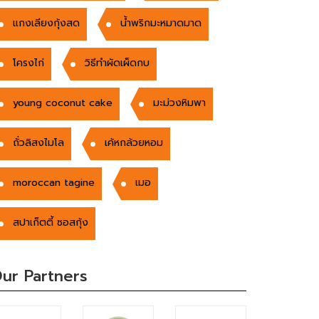
แกงเลียงกุ้งสด
น้ำพริกมะหมาดมาด
โครงไก่
วิธีทำผัดเผ็ดกบ
young coconut cake
มะม่วงหิมพา
ถั่วลิสงไมโล
เค้หกล้วยหอม
moroccan tagine
เมอ
สปาเก็ตตี้ ซอสกุ้ง
ur Partners