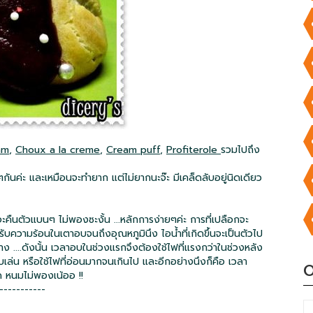
am
,
Choux a la creme
,
Cream puff
,
Profiterole
รวมไปถึง
นค่ะ และเหมือนจะทำยาก แต่ไม่ยากนะจ๊ะ มีเคล็ดลับอยู่นิดเดียว
ืนตัวแบนๆ ไม่พองซะงั้น ...หลักการง่ายๆค่ะ การที่เปลือกจะ
้รับความร้อนในเตาอบจนถึงอุณหภูมินึง ไอน้ำที่เกิดขึ้นจะเป็นตัวไป
...ดังนั้น เวลาอบในช่วงแรกจึงต้องใช้ไฟที่แรงกว่าในช่วงหลัง
าอบเล่น หรือใช้ไฟที่อ่อนมากจนเกินไป และอีกอย่างนึงก็คือ เวลา
O
 หนมไม่พองเน้ออ !!
-----------