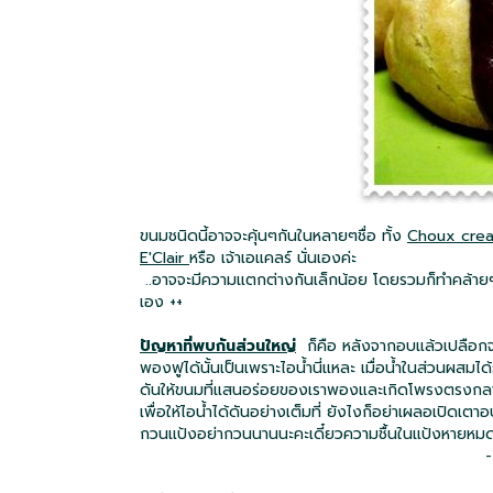
ขนมชนิดนี้อาจจะคุ้นๆกันในหลายๆชื่อ ทั้ง
Choux cre
E'Clair
หรือ เจ้าเอแคลร์ นั่นเองค่ะ
..อาจจะมีความแตกต่างกันเล็กน้อย โดยรวมก็ทำคล้ายๆกั
เอง ++
ปัญหาที่พบกันส่วนใหญ่
ก็คือ หลังจากอบแล้วเปลือกจะค
พองฟูได้นั้นเป็นเพราะไอน้ำนี่แหละ เมื่อน้ำในส่วนผสมได
ดันให้ขนมที่แสนอร่อยของเราพองและเกิดโพรงตรงกลาง .
เพื่อให้ไอน้ำได้ดันอย่างเต็มที่ ยังไงก็อย่าเผลอเปิดเต
กวนแป้งอย่ากวนนานนะคะเดี๋ยวความชื้นในแป้งหายหมด
-