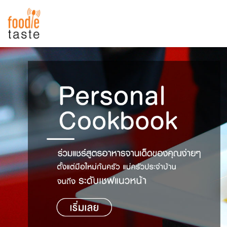
สูตรอาหาร
สูตรอาหารล่าสุด
พาไปชิม
Top Foodie
สารพันก้นครัว
เคล็ดลับน่ารู้
FoodPedia
เปรียบเทียบหน่วยการตวง
สร้าง Cookbook
เปรียบเทียบอุณหภูมิ
เปรียบเทียบน้ำหนักวัตถุดิบ