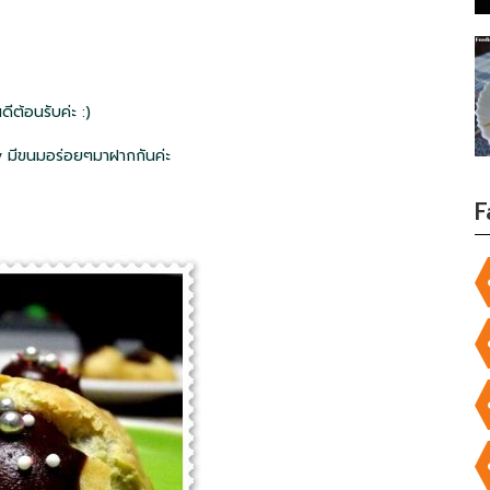
ินดีต้อนรับค่ะ :)
ry มีขนมอร่อยๆมาฝากกันค่ะ
F