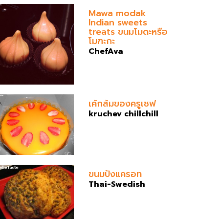
Mawa modak
Indian sweets
treats ขนมโมดะหรือ
โมฑะกะ
ChefAva
เค้กส้มของครูเชฟ
kruchev chillchill
ขนมปังแครอท
Thai-Swedish