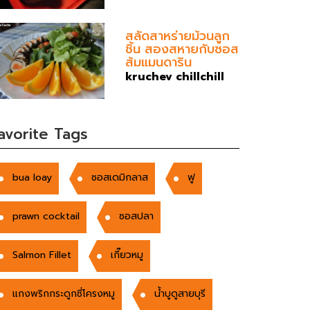
สลัดสาหร่ายม้วนลูก
ชิ้น สองสหายกับซอส
ส้มแมนดาริน
kruchev chillchill
avorite Tags
bua loay
ซอสเดมิกลาส
ฟู
prawn cocktail
ซอสปลา
Salmon Fillet
เกี๊ยวหมู
แกงพริกกระดูกซี่โครงหมู
น้ำบูดูสายบุรี