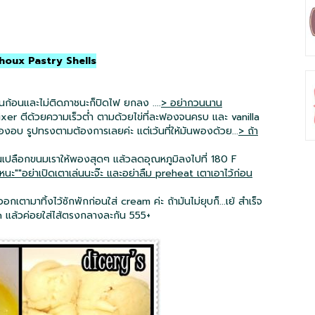
 Choux Pastry Shells
ป็นก้อนและไม่ติดภาชนะก็ปิดไฟ ยกลง ....
> อย่ากวนนาน
mixer ตีด้วยความเร็วต่ำ ตามด้วยไข่ที่ละฟองจนครบ และ vanilla
งอบ รูปทรงตามต้องการเลยค่ะ แต่เว้นที่ให้มันพองด้วย...
> ถ้า
ันเปลือกขนมเราให้พองสุดๆ แล้วลดอุณหภูมิลงไปที่ 180 F
หนะ""อย่าเปิดเตาเล่นนะจ๊ะ และอย่าลืม preheat เตาเอาไว้ก่อน
มาทิ้งไว้ซักพักก่อนใส่ cream ค่ะ ถ้ามันไม่ยุบก็...เย้ สำเร็จ
ch แล้วค่อยใส่ไส้ตรงกลางละกัน 555+