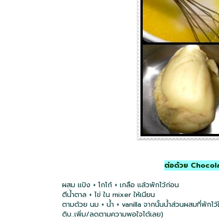
ต่อด้วย Chocola
ผสม แป้ง + โกโก้ + เกลือ แล้วพักไว้ก่อน
ตีน้ำตาล + ไข่ ใน mixer ให้เนียน
ตามด้วย นม + น้ำ + vanilla จากนั้นน้ำส่วนผสมที่พักไว้ใ
ดิบ..เพิ่ม/ลดตามความพอใจได้เลย)