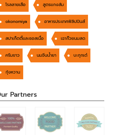
โรลลายเสือ
สูตรแกงส้ม
okonomiya
อาหารประเทศฟิลิปปินส์
สปาเก็ตตี้และซอสเนื้อ
เฉาก๊วยนมสด
ครีมขาว
นมจีนน้ำยา
บะกุกเต๋
กุ้งหวาน
ur Partners