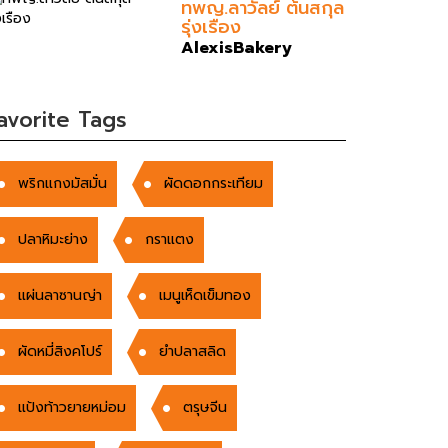
ทพญ.ลาวัลย์ ต้นสกุล
รุ่งเรือง
AlexisBakery
avorite Tags
พริกแกงมัสมั่น
ผัดดอกกระเทียม
ปลาหิมะย่าง
กราแตง
แผ่นลาซานญ่า
เมนูเห็ดเข็มทอง
ผัดหมี่สิงคโปร์
ยำปลาสลิด
แป้งท้าวยายหม่อม
ตรุษจีน