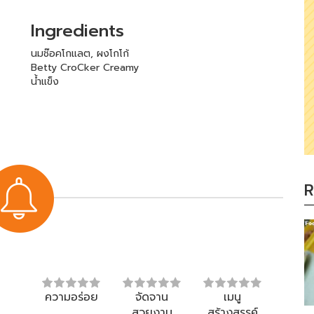
Ingredients
นมช๊อคโกแลต, ผงโกโก้
Betty CroCker Creamy
น้ำแข็ง
R
ความอร่อย
จัดจาน
เมนู
สวยงาม
สร้างสรรค์