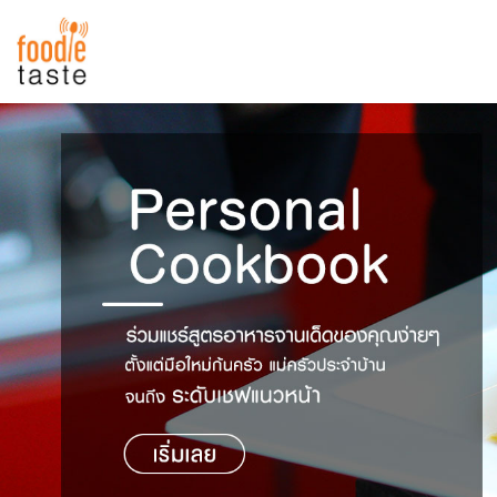
สูตรอาหาร
สูตรอาหารล่าสุด
พาไปชิม
Top Foodie
สารพันก้นครัว
เคล็ดลับน่ารู้
FoodPedia
เปรียบเทียบหน่วยการตวง
สร้าง Cookbook
เปรียบเทียบอุณหภูมิ
เปรียบเทียบน้ำหนักวัตถุดิบ