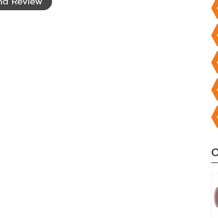
nd Review
O