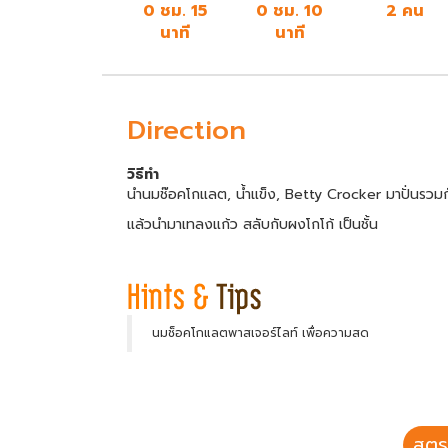
0 ชม. 15
0 ชม. 10
2 คน
นาที
นาที
Direction
วิธีทำ
นำนมช๊อคโกแลต, น้ำแข็ง, Betty Crocker มาปั่นรวมก
แล้วนำมาเทลงแก้ว สลับกับผงโกโก้ เป็นชั้น
นมช็อคโกแลตพาสเจอร์ไลท์ เพื่อความสด
สูตร