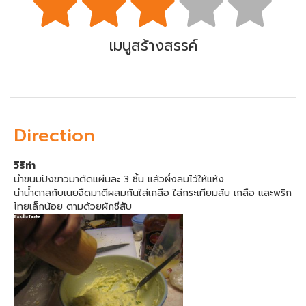
เมนูสร้างสรรค์
Direction
วิธีทำ
นำขนมปังขาวมาตัดแผ่นละ 3 ชิ้น แล้วผึ่งลมไว้ให้แห้ง
นำน้ำตาลกับเนยจืดมาตีผสมกันใส่เกลือ ใส่กระเทียมสับ เกลือ และพริก
ไทยเล็กน้อย ตามด้วยผักชีสับ