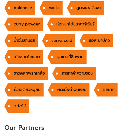
bolonese
vanila
สูตรซอสติ่มซำ
curry powder
ห่อหมกไข่ปลาคาร์เวียร์
นํ้าจิ้มสามรส
serve cold
ซอส บาบีคิว
เค๊กชอตโกแลต
บูลเบอลี่ชีสพาย
ข้าวคลุกพริกเกลือ
การหาค่าความร้อน
ก๋วยเตี๋ยวหมูสับ
ผัดเนึ้อน้ำมันหอย
ชีสเค้ก
อะโดโบ้
Our Partners