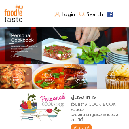
Login
Search
สูตรอาหาร
สูตรอาหารล่าสุด
พาไปชิม
Top Foodie
สารพันก้นครัว
เคล็ดลับน่ารู้
FoodPedia
เปรียบเทียบหน่วยการตวง
สูตรอาหาร
สร้าง Cookbook
ร่วมสร้าง COOK BOOK
เปรียบเทียบอุณหภูมิ
ส่วนตัว
เพียงแนะนำสูตรอาหารของ
เปรียบเทียบน้ำหนักวัตถุดิบ
คุณที่นี่
เริ่มเลย!