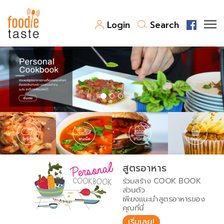
Login
Search
สูตรอาหาร
สูตรอาหารล่าสุด
พาไปชิม
Top Foodie
สารพันก้นครัว
เคล็ดลับน่ารู้
FoodPedia
เปรียบเทียบหน่วยการตวง
สูตรอาหาร
สร้าง Cookbook
ร่วมสร้าง COOK BOOK
เปรียบเทียบอุณหภูมิ
ส่วนตัว
เพียงแนะนำสูตรอาหารของ
เปรียบเทียบน้ำหนักวัตถุดิบ
คุณที่นี่
เริ่มเลย!