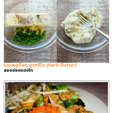
เนยสมุนไพร สูตรคีโต (Herb Butter)
ลอดช่องแตงไท