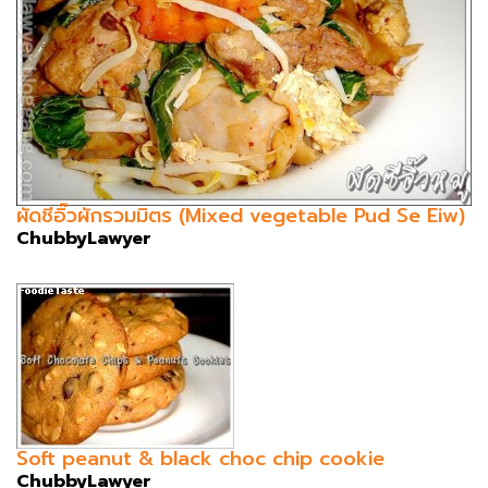
ผัดชีอิ๊วผักรวมมิตร (Mixed vegetable Pud Se Eiw)
ChubbyLawyer
Soft peanut & black choc chip cookie
ChubbyLawyer