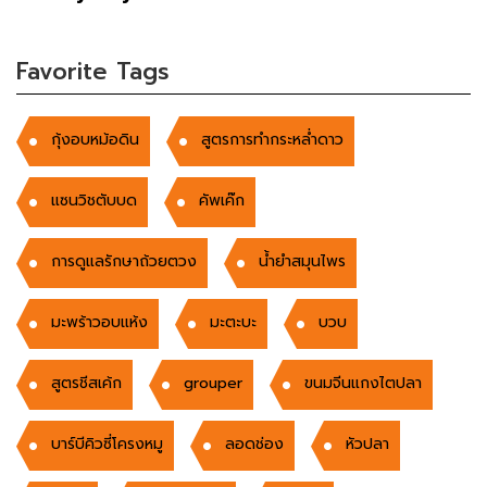
Favorite Tags
กุ้งอบหม้อดิน
สูตรการทำกระหล่ำดาว
แซนวิชตับบด
คัพเค๊ก
การดูแลรักษาถ้วยตวง
น้ำยำสมุนไพร
มะพร้าวอบแห้ง
มะตะบะ
บวบ
สูตรชีสเค้ก
grouper
ขนมจีนแกงไตปลา
บาร์บีคิวซี่โครงหมู
ลอดช่อง
หัวปลา