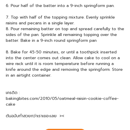
6. Pour half of the batter into a 9-inch springform pan.
7. Top with half of the topping mixture. Evenly sprinkle
raisins and pecans in a single layer.
8. Pour remaining batter on top and spread carefully to the
sides of the pan. Sprinkle all remaining topping over the
batter. Bake in a 9-inch round springform pan
8. Bake for 45-50 minutes, or until a toothpick inserted
into the center comes out clean. Allow cake to cool on a
wire rack until it is room temperature before running a
knife around the edge and removing the springform. Store
in an airtight container.
เครดิต :
bakingbites.com/2010/05/oatmeal-raisin-cookie-coffee-
cake
ต้นฉบับทำสวยกว่าเราเยอะเลย ><