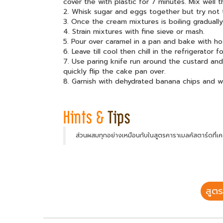
cover the with plastic for 7 minutes. Mix well 
2. Whisk sugar and eggs together but try not 
3. Once the cream mixtures is boiling graduall
4. Strain mixtures with fine sieve or mash.
5. Pour over caramel in a pan and bake with h
6. Leave till cool then chill in the refrigerator fo
7. Use paring knife run around the custard an
quickly flip the cake pan over.
8. Garnish with dehydrated banana chips and wh
ส่วนผสมทุกอย่างเหมือนกับในสูตรคาราเมลคัสตาร์ดที่เคย
สูตร