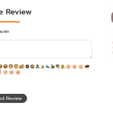
e Review
สมาชิก
nd Review