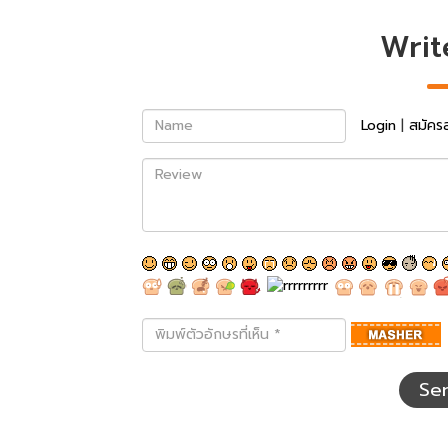
Writ
Name
Login
|
สมัคร
Review
พิมพ์
ตัว
อักษร
ที่
Se
เห็น