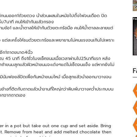
วตักนมออก1ถ้วยตวง นำส่วนผสมในหม้อไปตั้งไฟจนเดือด ปิด
บ7นาที คนให้เข้ากันแล้วกรอง
ตามข้อ1 และน้ำตาลให้เข้ากันด้วยตะกร้อมือ คนให้น้ำตาลละลายแต่
รั้ง แต่ละครั้งให้รนด้วยตะกร้อและพยายามไม่คนแรงจนเกินไปเพราะ
ะอีก1ถาดขนาด4นิ้ว
5 นาที ถึง1ชั่วโมงเช็คขนมเมื่อเวลาผ่านไป25นาทีแรก หลัง
าๆถ้าขนมสุกแล้วผิวหน้าขนมจะเด้งๆแต่ไม่เซ็ตจนแข็ง แต่หากยังไม่
F
ูมินัมฟอยล์ปิดเพื่อกันหน้าขนมไหม้ เมื่อสุกแล้วนำออกมาวางจน
างที่ติดกับถาดแล้วนำจานที่ใหญ่กว่าพิมพ์มาวางคว่ำประกบบน
ออกจากถาดเอง
er in a pot but take out one cup and set aside. Bring
heat. Remove from heat and add melted chocolate then