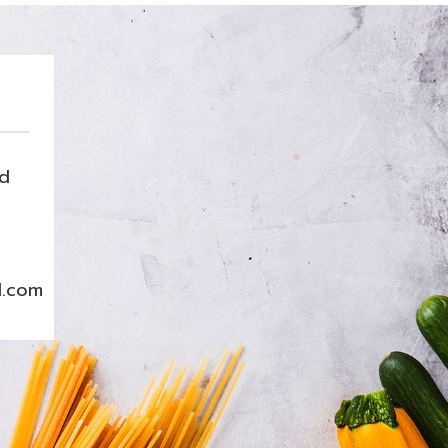
nd
l.com