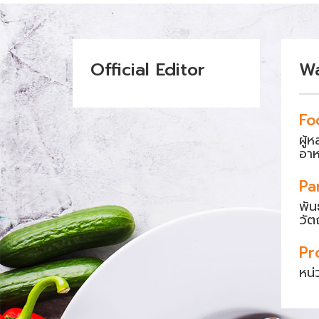
Official Editor
W
Fo
ผู้
อา
Pa
พัน
วัต
Pr
หน่