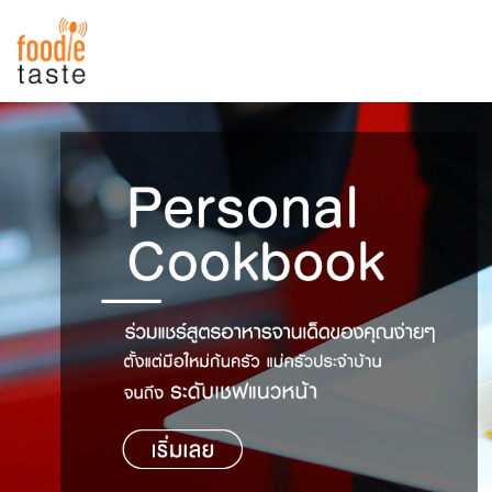
สูตรอาหาร
สูตรอาหารล่าสุด
พาไปชิม
Top Foodie
สารพันก้นครัว
เคล็ดลับน่ารู้
FoodPedia
เปรียบเทียบหน่วยการตวง
สร้าง Cookbook
เปรียบเทียบอุณหภูมิ
เปรียบเทียบน้ำหนักวัตถุดิบ