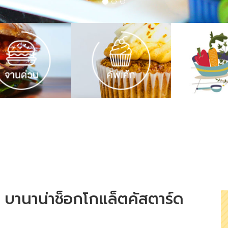
านาน่าช็อกโกแล็ตคัสตาร์ด