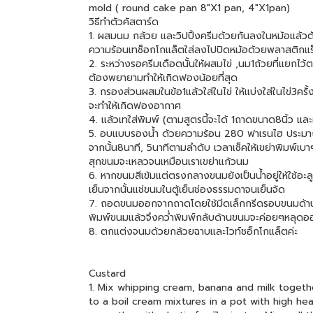
mold ( round cake pan 8"X1 pan, 4"X1pan)
วิธีทำตัวคัสตาร์ด
1. ผสมนม กล้วย และวิปปิ้งครีมด้วยกันลงในหม้อแล้
ความร้อนเทช็อกโกแล็ตใส่ลงไปปิดหม้อด้วยพลาสติกแร็
2. ระหว่างรอครีมเดือดนั้นให้ผสมไข่ ,นม1ถ้วยที่แยกไว้
ต้องพยายามทำให้เกิดฟองน้อยที่สุด
3. กรองส่วนผสมในข้อ1แล้วใส่ในไข่ ให้แบ่งใส่ในไข่3ค
จะทำให้เกิดฟองอากาศ
4. แล้วเทใส่พิมพ์ (ตามสูตรนี้จะได้ 1ถาดขนาด8นิ้ว แล
5. อบแบบรองน้ำ ด้วยความร้อน 280 ฟาเรนไฮ ประมาณ 4
จากนั้น8นาที, 5นาทีตามลำดับ เวลาเช็คให้เขย่าพิมพ์เบ
สุกขนมจะเหลวจนเหมือนเราเขย่าแก้วนม
6. หากขนมสีเข้มแต่ตรงกลางขนมยังเป็นน้ำอยู่ให้ใช้อะล
เย็นจากนั้นแช่ขนมในตู้เย็นช่องธรรมดาจนเย็นจัด
7. ถอดขนมออกจากถาดโดยใช้มีดเล็กกรีดรอบขนมด้านข้
พิมพ์ขนมแล้วจึงคว่ำพิมพ์กลับด้านขนมจะค่อยๆหลุด
8. ตกแต่งจนมด้วยกล้วยฉาบและไวท์ชอ็กโกแล็ตค่ะ
Custard
1. Mix whipping cream, banana and milk togeth
to a boil cream mixtures in a pot with high 