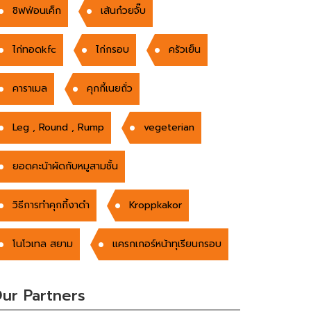
ชิฟฟ่อนเค็ก
เส้นก๋วยจั๊บ
ไก่ทอดkfc
ไก่กรอบ
ครัวเย็น
คาราเมล
คุกกี้เนยถั่ว
Leg , Round , Rump
vegeterian
ยอดคะน้าผัดกับหมูสามชั้น
วิธีการทำคุกกี้งาดำ
Kroppkakor
โนโวเทล สยาม
แครกเกอร์หน้าทุเรียนกรอบ
ur Partners