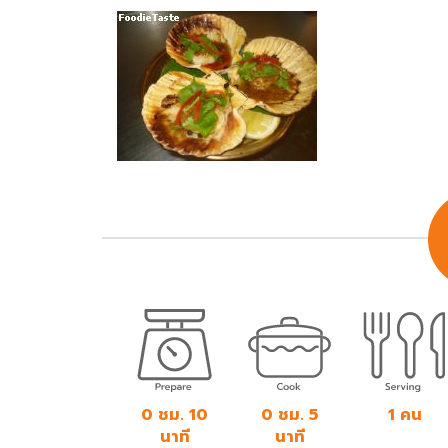
0 ชม. 10
0 ชม. 5
1 คน
นาที
นาที