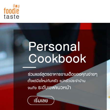
สูตรอาหาร
สูตรอาหารล่าสุด
พาไปชิม
Top Foodie
สารพันก้นครัว
เคล็ดลับน่ารู้
FoodPedia
เปรียบเทียบหน่วยการตวง
สร้าง Cookbook
เปรียบเทียบอุณหภูมิ
เปรียบเทียบน้ำหนักวัตถุดิบ