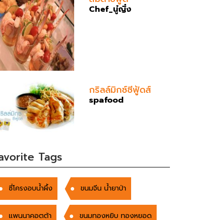
Chef_นู๋ญิ๋ง
กริลล์มิกซ์ซีฟู้ดส์
spafood
avorite Tags
ซี่โครงอบน้ำผึ้ง
ขนมจีน น้ำยาป่า
แพนนาคอตต้า
ขนมทองหยิบ ทองหยอด