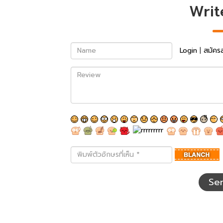
Writ
Name
Login
|
สมัคร
Review
พิมพ์
ตัว
อักษร
ที่
Se
เห็น