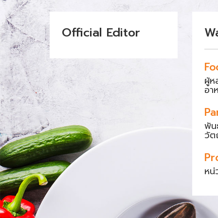
Official Editor
W
Fo
ผู้
อา
Pa
พัน
วัต
Pr
หน่