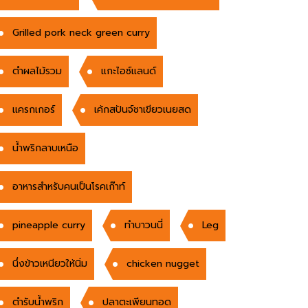
Grilled pork neck green curry
ตำผลไม้รวม
แกะไอซ์แลนด์
แครกเกอร์
เค้กสปันจ์ชาเขียวเนยสด
น้ำพริกลาบเหนือ
อาหารสำหรับคนเป็นโรคเก๊าท์
pineapple curry
ทำบาวนนี่
Leg
นึ่งข้าวเหนียวให้นิ่ม
chicken nugget
ตำรับน้ำพริก
ปลาตะเพียนทอด