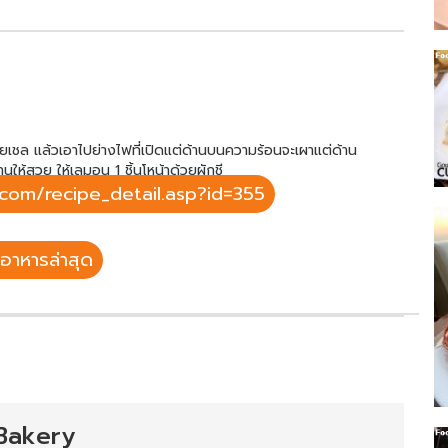
ชล แล้วเอาไปย่างไฟที่เปิดแต่ด้านบนความร้อนจะเผาแต่ด้าน
ห้สวย ให้เลมอน 1 ชิ้นโหน้าด้วยผักชี
com/recipe_detail.asp?id=355
อาหารล่าสุด
Bakery