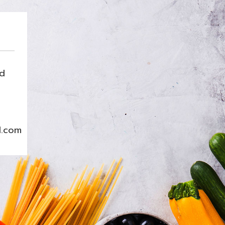
nd
l.com