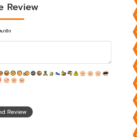
e Review
สมาชิก
nd Review