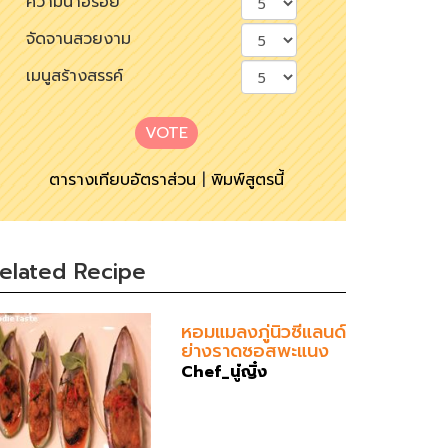
ความน่าอร่อย
จัดจานสวยงาม
เมนูสร้างสรรค์
VOTE
ตารางเทียบอัตราส่วน
|
พิมพ์สูตรนี้
elated Recipe
หอมแมลงภู่นิวซีแลนด์
ย่างราดซอสพะแนง
Chef_นู๋ญิ๋ง