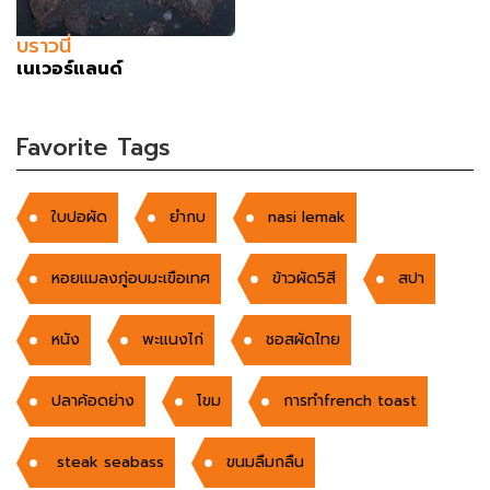
บราวนี่
เนเวอร์แลนด์
Favorite Tags
ใบปอผัด
ยำกบ
nasi lemak
หอยแมลงภู่อบมะเขือเทศ
ข้าวผัด5สี
สปา
หนัง
พะแนงไก่
ชอสผัดไทย
ปลาค้อดย่าง
โขม
การทำfrench toast
steak seabass
ขนมลืมกลืน