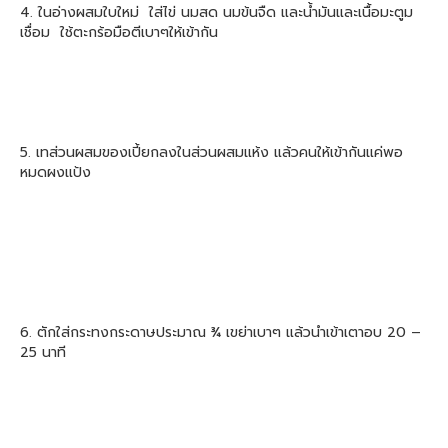
4. ในอ่างผสมใบใหม่ ใส่ไข่ นมสด นมข้นจืด และน้ำมันและเนื้อมะตูม
เชื่อม ใช้ตะกร้อมือตีเบาๆให้เข้ากัน
5. เทส่วนผสมของเปี้ยกลงในส่วนผสมแห้ง แล้วคนให้เข้ากันแค่พอ
หมดผงแป้ง
6. ตักใส่กระทงกระดาษประมาณ ¾ เขย่าเบาๆ แล้วนำเข้าเตาอบ 20 –
25 นาที