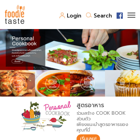
Login
Search
สูตรอาหาร
สูตรอาหารล่าสุด
พาไปชิม
Top Foodie
สารพันก้นครัว
เคล็ดลับน่ารู้
FoodPedia
เปรียบเทียบหน่วยการตวง
สูตรอาหาร
สร้าง Cookbook
ร่วมสร้าง COOK BOOK
เปรียบเทียบอุณหภูมิ
ส่วนตัว
เพียงแนะนำสูตรอาหารของ
เปรียบเทียบน้ำหนักวัตถุดิบ
คุณที่นี่
เริ่มเลย!