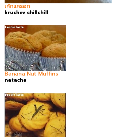
เค้กแครอท
kruchev chillchill
Banana Nut Muffins
natacha