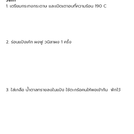
วิธีทำ
1. เตรียมกระทงกระดาษ และเปิดเตาอบที่ความร้อน 190 C
2. ร่อนแป้งเค้ก ผงฟู วนิลาผง 1 ครั้ง
3. ใส่เกลือ น้ำตาลทรายลงในแป้ง ใช้ตะกร้อคนให้พอเข้ากัน พักไว้