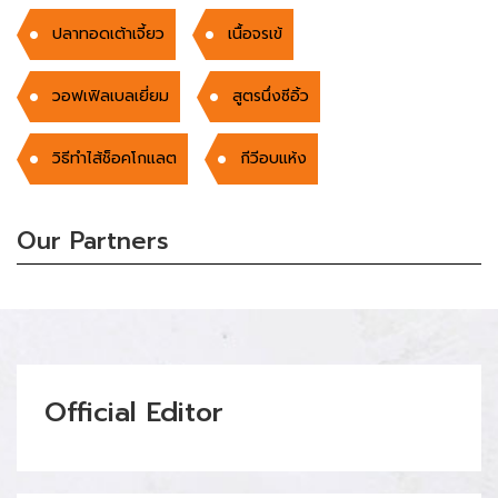
ปลาทอดเต้าเจี้ยว
เนื้อจรเข้
วอฟเฟิลเบลเยี่ยม
สูตรนึ่งซีอิ้ว
วิธีทำไส้ช็อคโกแลต
กีวีอบแห้ง
Our Partners
Official Editor