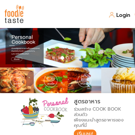
Login
สูตรอาหาร
สูตรอาหารล่าสุด
พาไปชิม
Top Foodie
สารพันก้นครัว
เคล็ดลับน่ารู้
FoodPedia
เปรียบเทียบหน่วยการตวง
สูตรอาหาร
สร้าง Cookbook
ร่วมสร้าง COOK BOOK
เปรียบเทียบอุณหภูมิ
ส่วนตัว
เพียงแนะนำสูตรอาหารของ
เปรียบเทียบน้ำหนักวัตถุดิบ
คุณที่นี่
เริ่มเลย!