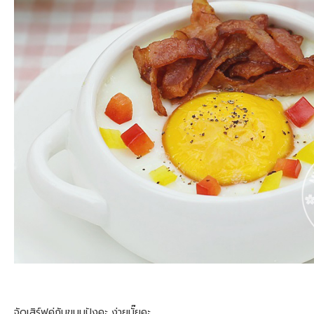
จัดเสิร์ฟคู่กับขนมปังคะ ง่ายมั๊ยคะ