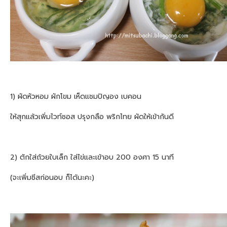
1) ผัดหัวหอม ผักโขม เห็ดแชมปิญอง เบคอน
ให้สุกแล้วเพิ่มไวท์ซอส ปรุงกลือ พริกไทย ผัดให้เข้ากันดี
2) ตักใส่ถ้วยใบเล็ก ใส่ไข่และเข้าอบ 200 องศา 15 นาที
(จะเพิ่มชีสก่อนอบ ก็ได้นะคะ)