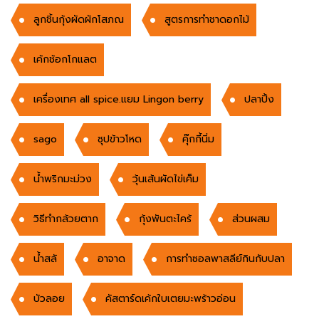
ลูกชิ้นกุ้งผัดผักโสภณ
สูตรการทำชาดอกไม้
เค้กช้อกโกแลต
เครื่องเทศ all spice.แยม Lingon berry
ปลาปิ้ง
sago
ซุปข้าวโหด
คุ๊กกี้นิ่ม
น้ำพริกมะม่วง
วุ้นเส้นผัดไข่เค็ม
วิธีทำกล้วยตาก
กุ้งพันตะไคร้
ส่วนผสม
น้ำสลั
อาจาด
การทำซอลพาสลีย์กินกับปลา
บัวลอย
คัสตาร์ดเค้กใบเตยมะพร้าวอ่อน