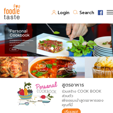
Login
Search
สูตรอาหาร
สูตรอาหารล่าสุด
พาไปชิม
Top Foodie
สารพันก้นครัว
เคล็ดลับน่ารู้
FoodPedia
เปรียบเทียบหน่วยการตวง
สูตรอาหาร
สร้าง Cookbook
ร่วมสร้าง COOK BOOK
เปรียบเทียบอุณหภูมิ
ส่วนตัว
เพียงแนะนำสูตรอาหารของ
เปรียบเทียบน้ำหนักวัตถุดิบ
คุณที่นี่
เริ่มเลย!