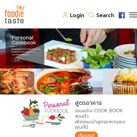
Login
Search
สูตรอาหาร
สูตรอาหารล่าสุด
พาไปชิม
Top Foodie
สารพันก้นครัว
เคล็ดลับน่ารู้
FoodPedia
เปรียบเทียบหน่วยการตวง
สูตรอาหาร
สร้าง Cookbook
ร่วมสร้าง COOK BOOK
เปรียบเทียบอุณหภูมิ
ส่วนตัว
เพียงแนะนำสูตรอาหารของ
เปรียบเทียบน้ำหนักวัตถุดิบ
คุณที่นี่
เริ่มเลย!