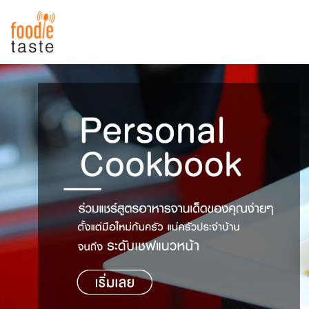
สูตรอาหาร
สูตรอาหารล่าสุด
พาไปชิม
Top Foodie
สารพันก้นครัว
เคล็ดลับน่ารู้
FoodPedia
เปรียบเทียบหน่วยการตวง
สร้าง Cookbook
เปรียบเทียบอุณหภูมิ
เปรียบเทียบน้ำหนักวัตถุดิบ