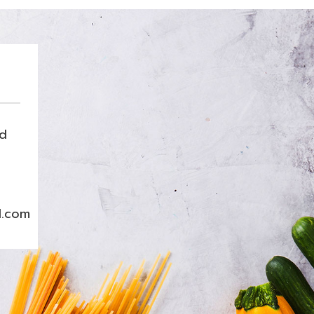
nd
l.com