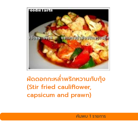
ผัดดอกกะหล่ำพริกหวานกับกุ้ง
(Stir fried cauliflower,
capsicum and prawn)
ค้นพบ 1 รายการ